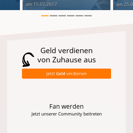
am 15.07.2017
am 25.
Geld verdienen
von Zuhause aus
Jetzt
Geld
verdienen
Fan werden
Jetzt unserer Community beitreten