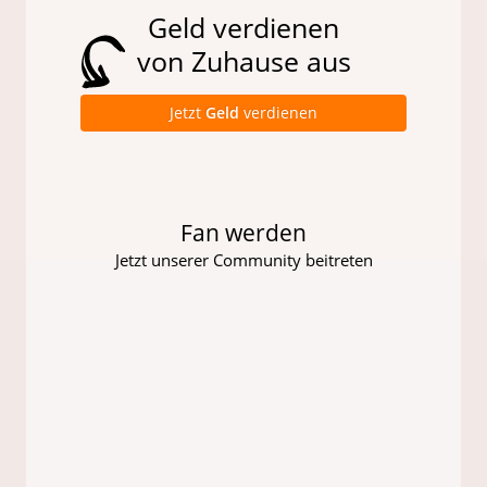
Geld verdienen
von Zuhause aus
Jetzt
Geld
verdienen
Fan werden
Jetzt unserer Community beitreten