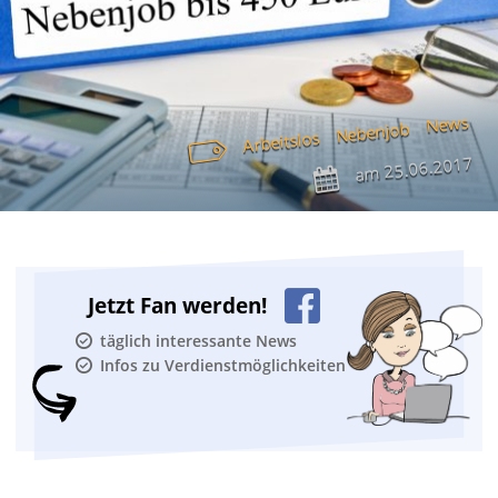
News
Nebenjob
Arbeitslos
25.06.2017
am
Jetzt Fan werden!
täglich interessante News
Infos zu Verdienstmöglichkeiten