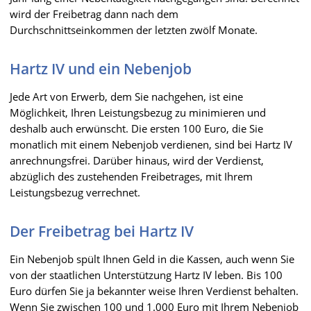
wird der Freibetrag dann nach dem
Durchschnittseinkommen der letzten zwölf Monate.
Hartz IV und ein Nebenjob
Jede Art von Erwerb, dem Sie nachgehen, ist eine
Möglichkeit, Ihren Leistungsbezug zu minimieren und
deshalb auch erwünscht. Die ersten 100 Euro, die Sie
monatlich mit einem Nebenjob verdienen, sind bei Hartz IV
anrechnungsfrei. Darüber hinaus, wird der Verdienst,
abzüglich des zustehenden Freibetrages, mit Ihrem
Leistungsbezug verrechnet.
Der Freibetrag bei Hartz IV
Ein Nebenjob spült Ihnen Geld in die Kassen, auch wenn Sie
von der staatlichen Unterstützung Hartz IV leben. Bis 100
Euro dürfen Sie ja bekannter weise Ihren Verdienst behalten.
Wenn Sie zwischen 100 und 1.000 Euro mit Ihrem Nebenjob