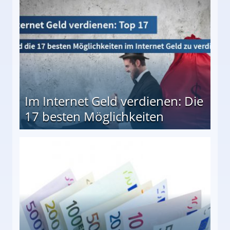
Im Internet Geld verdienen: Die
17 besten Möglichkeiten
en Möglichkeiten