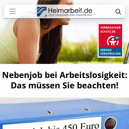
Nebenjob bei Arbeitslosigkeit:
Das müssen Sie beachten!