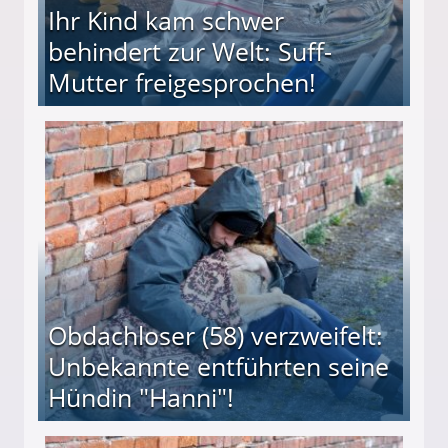
Ihr Kind kam schwer
behindert zur Welt: Suff-
Mutter freigesprochen!
 Suff-Mutter freigesprochen!
Obdachloser (58) verzweifelt:
Unbekannte entführten seine
Hündin "Hanni"!