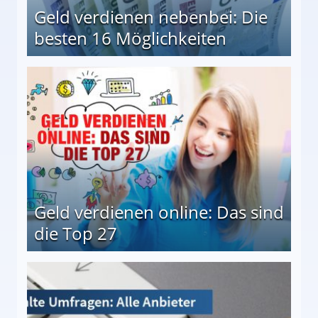
Geld verdienen nebenbei: Die
besten 16 Möglichkeiten
 Möglichkeiten
Geld verdienen online: Das sind
die Top 27
 27