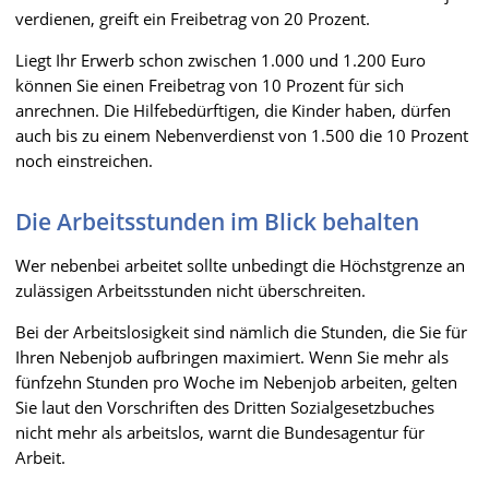
verdienen, greift ein Freibetrag von 20 Prozent.
Liegt Ihr Erwerb schon zwischen 1.000 und 1.200 Euro
können Sie einen Freibetrag von 10 Prozent für sich
anrechnen. Die Hilfebedürftigen, die Kinder haben, dürfen
auch bis zu einem Nebenverdienst von 1.500 die 10 Prozent
noch einstreichen.
Die Arbeitsstunden im Blick behalten
Wer nebenbei arbeitet sollte unbedingt die Höchstgrenze an
zulässigen Arbeitsstunden nicht überschreiten.
Bei der Arbeitslosigkeit sind nämlich die Stunden, die Sie für
Ihren Nebenjob aufbringen maximiert. Wenn Sie mehr als
fünfzehn Stunden pro Woche im Nebenjob arbeiten, gelten
Sie laut den Vorschriften des Dritten Sozialgesetzbuches
nicht mehr als arbeitslos, warnt die Bundesagentur für
Arbeit.