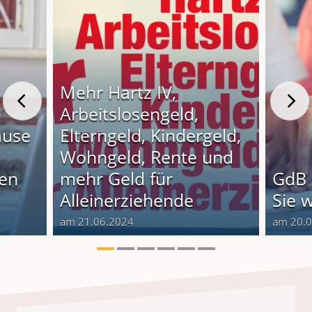
Mehr Hartz IV,
Arbeitslosengeld,
ause
Elterngeld, Kindergeld,
Wohngeld, Rente und
nen
mehr Geld für
GdB 
Alleinerziehende
Sie 
am 21.06.2024
am 20.