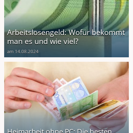
Arbeitslosengeld: Wofür bekommt
man es und wie viel?
am 14.08.2024
Heimarbeit ohne PC: Die besten