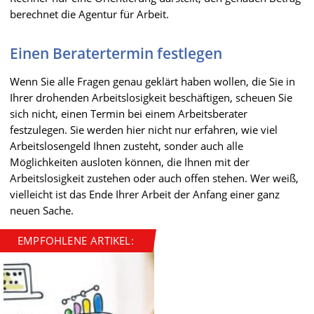
berechnet die Agentur für Arbeit.
Einen Beratertermin festlegen
Wenn Sie alle Fragen genau geklärt haben wollen, die Sie in
Ihrer drohenden Arbeitslosigkeit beschäftigen, scheuen Sie
sich nicht, einen Termin bei einem Arbeitsberater
festzulegen. Sie werden hier nicht nur erfahren, wie viel
Arbeitslosengeld Ihnen zusteht, sonder auch alle
Möglichkeiten ausloten können, die Ihnen mit der
Arbeitslosigkeit zustehen oder auch offen stehen. Wer weiß,
vielleicht ist das Ende Ihrer Arbeit der Anfang einer ganz
neuen Sache.
EMPFOHLENE ARTIKEL: