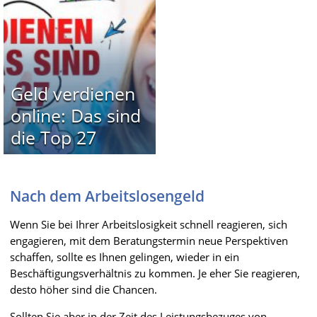
Geld verdienen
online: Das sind
die Top 27
Nach dem Arbeitslosengeld
Wenn Sie bei Ihrer Arbeitslosigkeit schnell reagieren, sich
engagieren, mit dem Beratungstermin neue Perspektiven
schaffen, sollte es Ihnen gelingen, wieder in ein
Beschäftigungsverhältnis zu kommen. Je eher Sie reagieren,
desto höher sind die Chancen.
Sollten Sie aber in der Zeit des Leistungsbezuges von