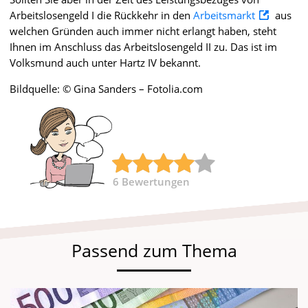
Arbeitslosengeld I die Rückkehr in den
Arbeitsmarkt
aus
welchen Gründen auch immer nicht erlangt haben, steht
Ihnen im Anschluss das Arbeitslosengeld II zu. Das ist im
Volksmund auch unter Hartz IV bekannt.
Bildquelle: © Gina Sanders – Fotolia.com
6
Bewertungen
Passend zum Thema