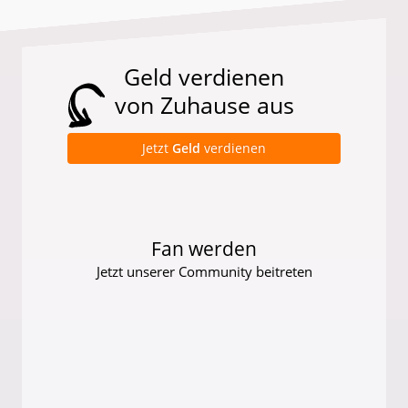
Geld verdienen
von Zuhause aus
Jetzt
Geld
verdienen
Fan werden
Jetzt unserer Community beitreten