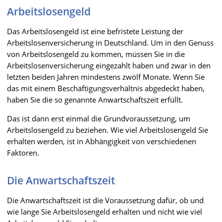
Arbeitslosengeld
Das Arbeitslosengeld ist eine befristete Leistung der
Arbeitslosenversicherung in Deutschland. Um in den Genuss
von Arbeitslosengeld zu kommen, müssen Sie in die
Arbeitslosenversicherung eingezahlt haben und zwar in den
letzten beiden Jahren mindestens zwölf Monate. Wenn Sie
das mit einem Beschäftigungsverhältnis abgedeckt haben,
haben Sie die so genannte Anwartschaftszeit erfüllt.
Das ist dann erst einmal die Grundvoraussetzung, um
Arbeitslosengeld zu beziehen. Wie viel Arbeitslosengeld Sie
erhalten werden, ist in Abhängigkeit von verschiedenen
Faktoren.
Die Anwartschaftszeit
Die Anwartschaftszeit ist die Voraussetzung dafür, ob und
wie lange Sie Arbeitslosengeld erhalten und nicht wie viel