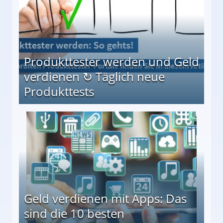
Produkttester werden und Geld
verdienen ↻ Täglich neue
Produkttests
en ↻ Täglich neue Produkttests
Geld verdienen mit Apps: Das
sind die 10 besten