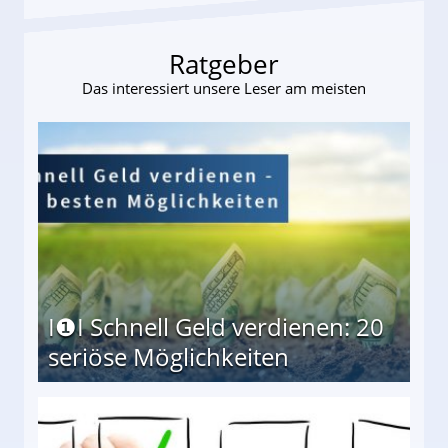
Ratgeber
Das interessiert unsere Leser am meisten
I❶I Schnell Geld verdienen: 20
seriöse Möglichkeiten
Möglichkeiten