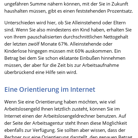
ungefähren Summe nähern können, mit der Sie in Zukunft
haushalten müssen, gibt es einen feststehenden Prozentsatz.
Unterschieden wird hier, ob Sie Alleinstehend oder Eltern
sind. Wenn Sie also mindestens ein Kind haben, erhalten Sie
von Ihrem pauschalisierten durchschnittlichen Nettogehalt
der letzten zwölf Monate 67%. Alleinstehende oder
Kinderlose hingegen müssen mit 60% auskommen. Ein
Betrag bei dem Sie schon eklatante Einbußen hinnehmen
müssen, der aber für die Zeit bis zur Arbeitsaufnahme
überbrückend eine Hilfe sein wird.
Eine Orientierung im Internet
Wenn Sie eine Orientierung haben möchten, wie viel
Arbeitslosengeld Ihnen letztlich zusteht, können Sie im
Internet einen der Arbeitslosengeldrechner benutzen. Auf
der Seite der Arbeitsagentur steht Ihnen diese Möglichkeit
ebenfalls zur Verfügung. Sie sollten aber wissen, dass der
Rechner nur eine Orientierung darstellt, den genauen Betrag