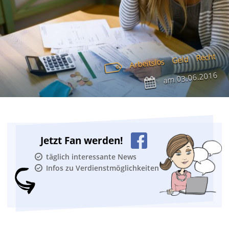
Recht
Geld
Arbeitslos
03.06.2016
am
Jetzt Fan werden!
täglich interessante News
Infos zu Verdienstmöglichkeiten