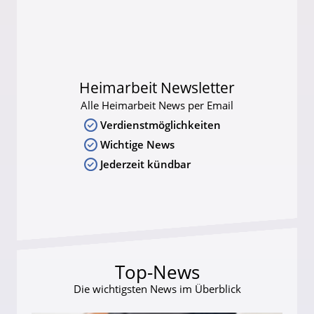
Heimarbeit Newsletter
Alle Heimarbeit News per Email
Verdienstmöglichkeiten
Wichtige News
Jederzeit kündbar
Top-News
Die wichtigsten News im Überblick