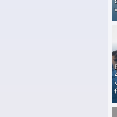
v
Arbeitslosengeld: Wofür bekommt man es und w
Erschreckend: Asylbewerber treiben Vermieter (