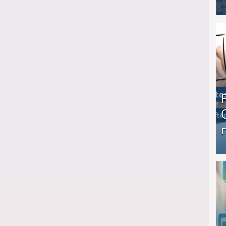
I❶I Schnell Geld verdienen: 20 seriöse Möglich
Produkttester werden und Geld verdienen ↻ Tä