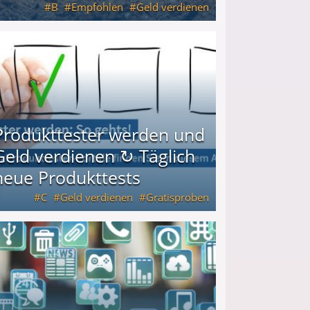
B
Empfohlen
Geld verdienen
keiten
Produkttester werden und
Geld verdienen ↻ Täglich
neue Produkttests
C
Geld verdienen
Gratisproben
glich neue Produkttests