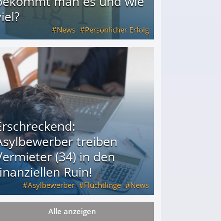
bekommt man es und wie
iel?
News
Persönlicher Erfolg
ie viel?
Erschreckend:
Asylbewerber treiben
Vermieter (34) in den
finanziellen Ruin!
Asylbewerber
Flüchtlinge
News
Alle anzeigen
34) in den finanziellen Ruin!