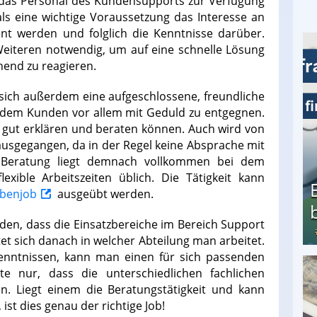
t das Personal des Kundensupports zur Verfügung
ls eine wichtige Voraussetzung das Interesse an
nnt werden und folglich die Kenntnisse darüber.
Weiteren notwendig, um auf eine schnelle Lösung
end zu reagieren.
sich außerdem eine aufgeschlossene, freundliche
em Kunden vor allem mit Geduld zu entgegnen.
m gut erklären und beraten können. Auch wird von
ausgegangen, da in der Regel keine Absprache mit
ie Beratung liegt demnach vollkommen bei dem
exible Arbeitszeiten üblich. Die Tätigkeit kann
benjob
ausgeübt werden.
en, dass die Einsatzbereiche im Bereich Support
et sich danach in welcher Abteilung man arbeitet.
enntnissen, kann man einen für sich passenden
e nur, dass die unterschiedlichen fachlichen
Bezahlte Umfragen - Die besten Anbieter
n. Liegt einem die Beratungstätigkeit und kann
ist dies genau der richtige Job!