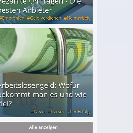
Bezahlte Umfragen - Die
besten Anbieter
Empfohlen
Geld verdienen
Heimarbeit
Arbeitslosengeld: Wofür
bekommt man es und wie
iel?
News
Persönlicher Erfolg
Alle anzeigen
ie viel?