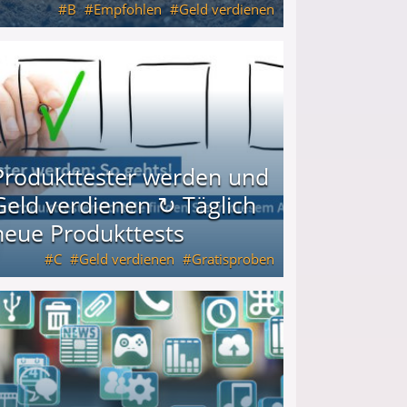
B
Empfohlen
Geld verdienen
keiten
Produkttester werden und
Geld verdienen ↻ Täglich
neue Produkttests
C
Geld verdienen
Gratisproben
glich neue Produkttests