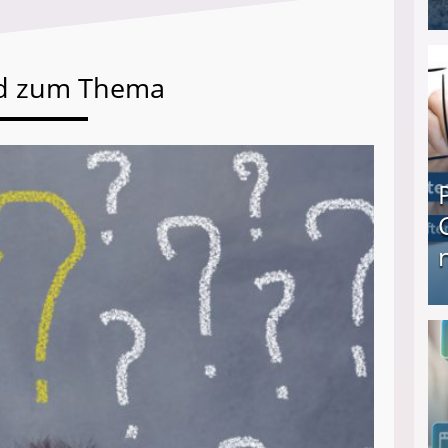
I❶I Schnell Geld verdienen: 20 seriöse Möglich
d zum Thema
Produkttester werden und Geld verdienen ↻ Tä