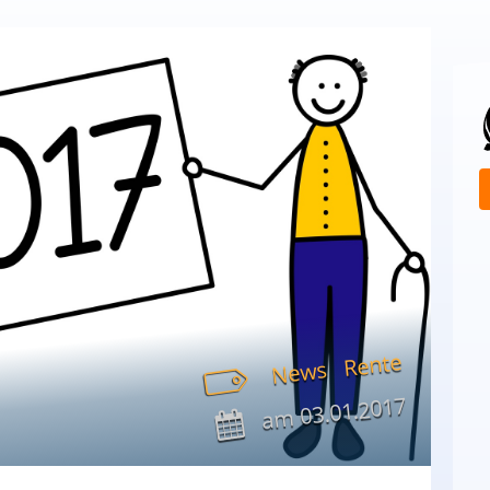
Rente
News
03.01.2017
am