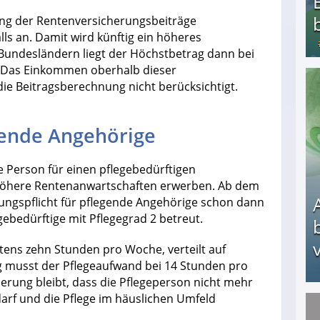
ung der Rentenversicherungsbeiträge
alls an. Damit wird künftig ein höheres
 Bundesländern liegt der Höchstbetrag dann bei
o. Das Einkommen oberhalb dieser
die Beitragsberechnung nicht berücksichtigt.
Bezahlte Umfragen - Die besten Anbieter
gende Angehörige
e Person für einen pflegebedürftigen
 höhere Rentenanwartschaften erwerben. Ab dem
erungspflicht für pflegende Angehörige schon dann
gebedürftige mit Pflegegrad 2 betreut.
v
ens zehn Stunden pro Woche, verteilt auf
g musst der Pflegeaufwand bei 14 Stunden pro
erung bleibt, dass die Pflegeperson nicht mehr
arf und die Pflege im häuslichen Umfeld
Arbeitslosengeld: Wofür bekommt man es und w