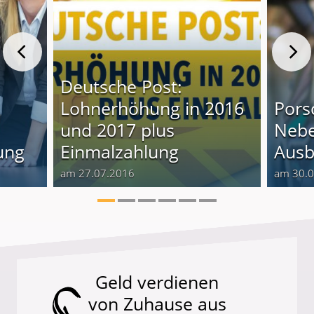
Deutsche Post:
Lohnerhöhung in 2016
Pors
und 2017 plus
Nebe
ung
Einmalzahlung
Ausb
am 27.07.2016
am 30.
Geld verdienen
von Zuhause aus