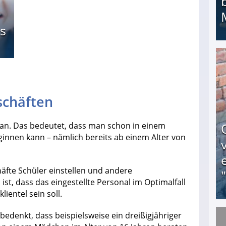
s
Ihr Kind kam schwer behindert zur Welt: Suff-
schäften
 an. Das bedeutet, dass man schon in einem
eginnen kann – nämlich bereits ab einem Alter von
äfte Schüler einstellen und andere
st, dass das eingestellte Personal im Optimalfall
ientel sein soll.
bedenkt, dass beispielsweise ein dreißigjähriger
Obdachloser (58) verzweifelt: Unbekannte entf