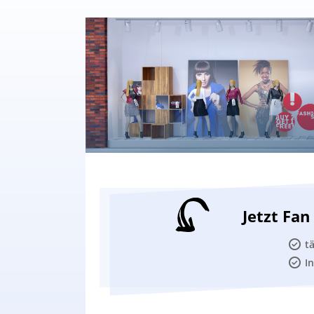
Jetzt Fa
t
I