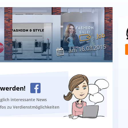
Job
16.03.2015
am
n werden!
äglich interessante News
nfos zu Verdienstmöglichkeiten