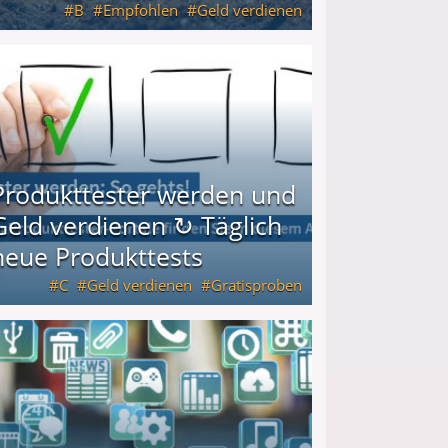
B
Empfohlen
Geld verdienen
keiten
Produkttester werden und
Geld verdienen ↻ Täglich
neue Produkttests
C
Geld verdienen
Gratisproben
glich neue Produkttests