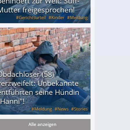
behindert zur Welt: Suff-
Mutter freigesprochen!
Gerichtsurteil
Kinder
Meldung
Mutter freigesprochen!
Obdachloser (58)
verzweifelt: Unbekannte
entführten seine Hündin
"Hanni"!
Meldung
News
Stories
Alle anzeigen
ührten seine Hündin "Hanni"!