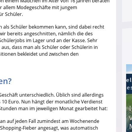
n einem Mädchen im Alter von 16 Jahren beraten
or allem Modegeschäfte mit jungem
ür Schüler.
n als Schüler bekommen kann, sind dabei recht
wir bereits angeschnitten, nämlich die des
chülerjobs im Lager und an der Kasse. Sehr
so aus, dass man als Schüler oder Schülerin in
itionen bekleidet und zwischen den
en?
eschäft unterschiedlich. Üblich sind allerdings
s 10 Euro. Nun hängt der monatliche Verdienst
 Stunden man im jeweiligen Monat gearbeitet hat:
man auf jeden Fall zumindest am Wochenende
h Shopping-Fieber angesagt, was automatisch