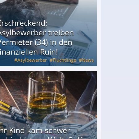
Erschreckend:
Asylbewerber treiben
Vermieter (34) in den
finanziellen Ruin!
Asylbewerber
Flüchtlinge
News
34) in den finanziellen Ruin!
Ihr Kind kam schwer