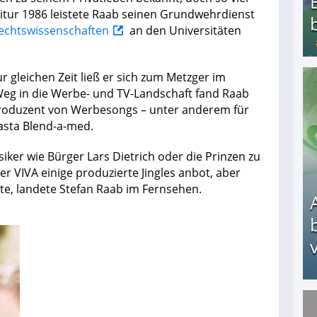
tur 1986 leistete Raab seinen Grundwehrdienst
echtswissenschaften
an den Universitäten
r gleichen Zeit ließ er sich zum Metzger im
Bezahlte Umfragen - Die besten Anbieter
 Weg in die Werbe- und TV-Landschaft fand Raab
 Produzent von Werbesongs – unter anderem für
sta Blend-a-med.
ker wie Bürger Lars Dietrich oder die Prinzen zu
r VIVA einige produzierte Jingles anbot, aber
e, landete Stefan Raab im Fernsehen.
v
Arbeitslosengeld: Wofür bekommt man es und w