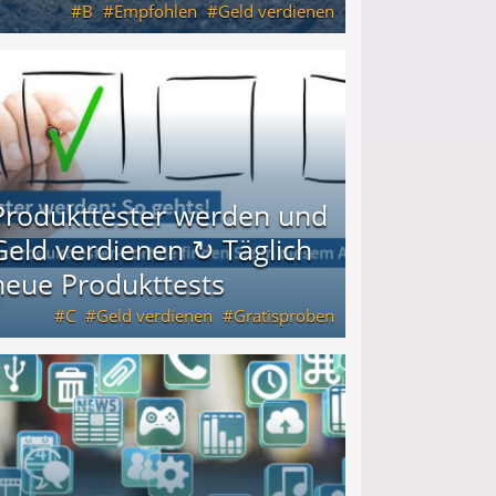
B
Empfohlen
Geld verdienen
keiten
Produkttester werden und
Geld verdienen ↻ Täglich
neue Produkttests
C
Geld verdienen
Gratisproben
glich neue Produkttests