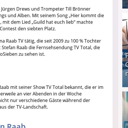
Jürgen Drews und Trompeter Till Brönner
I❶I Schnell Geld verdienen: 20 seriöse Möglich
ngs und Alben. Mit seinem Song „Hier kommt die
e, mit dem Lied „Guild hat euch lieb“ machte
ontest den siebten Platz.
ma Raab TV tätig, die seit 2009 zu 100 % Tochter
t Stefan Raab die Fernsehsendung TV Total, die
Sieben zu sehen ist.
Raab mit seiner Show TV Total bekannt, die er im
Produkttester werden und Geld verdienen ↻ Tä
lerweile an vier Abenden in der Woche
 nicht nur verschiedene Gäste während der
aus der TV-Landschaft.
an Raab