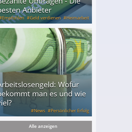
Bezahlte Umfragen - Die
besten Anbieter
Empfohlen
Geld verdienen
Heimarbeit
Arbeitslosengeld: Wofür
bekommt man es und wie
iel?
News
Persönlicher Erfolg
Alle anzeigen
ie viel?