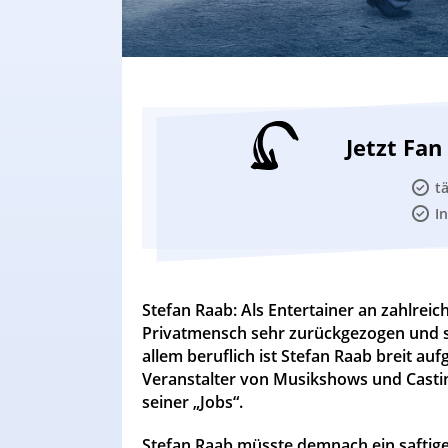
Jetzt Fa
t
I
Stefan Raab: Als Entertainer an zahlrei
Privatmensch sehr zurückgezogen und stil
allem beruflich ist Stefan Raab breit aufg
Veranstalter von Musikshows und Castin
seiner „Jobs“.
Stefan Raab müsste demnach ein saftiges