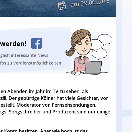
29.06.2015
am
n werden!
äglich interessante News
nfos zu Verdienstmöglichkeiten
chen Abenden im Jahr im TV zu sehen, als
l. Der gebürtige Kölner hat viele Gesichter, vor
estellt.
Moderator von Fernsehsendungen,
gs, Songschreiber und Produzent sind nur einige
 Konto besitzen. Aber wie hoch ist das