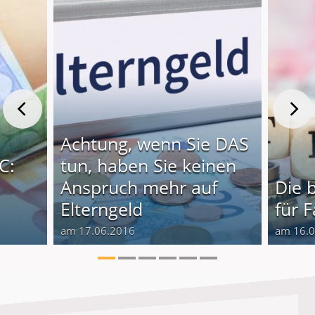
Achtung, wenn Sie DAS
C:
tun, haben Sie keinen
Anspruch mehr auf
Die 
Elterngeld
für 
am 17.06.2016
am 16.