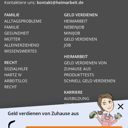
Kontaktiere uns:
kontakt@heimarbeit.de
FAMILIE
GELD VERDIENEN
ALLTAGSPROBLEME
HEIMARBEIT
FAMILIE
NEBENJOB
GESUNDHEIT
MINIJOB
MÜTTER
GELD VERDIENEN
ALLEINERZIEHEND
JOB
WISSENSWERTES
HEIMARBEIT
RECHT
GELD VERDIENEN VON
SOZIALHILFE
ZUHAUSE AUS
HARTZ IV
PRODUKTTESTS
ARBEITSLOS
SCHNELL GELD VERDIENEN
RECHT
KARRIERE
AUSBILDUNG
STUDIUM
FERNSTUDIUM
Geld verdienen von Zuhause aus
GEHÄLTER