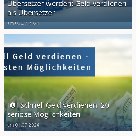
Übersetzer werden: Geld verdienen
als Übersetzer
am 03.07.2024
I❶I Schnell Geld verdienen: 20
seriöse Möglichkeiten
am 01.07.2024