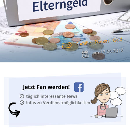
Geld
Frauen
Familie
17.06.2016
am
Jetzt Fan werden!
täglich interessante News
Infos zu Verdienstmöglichkeiten