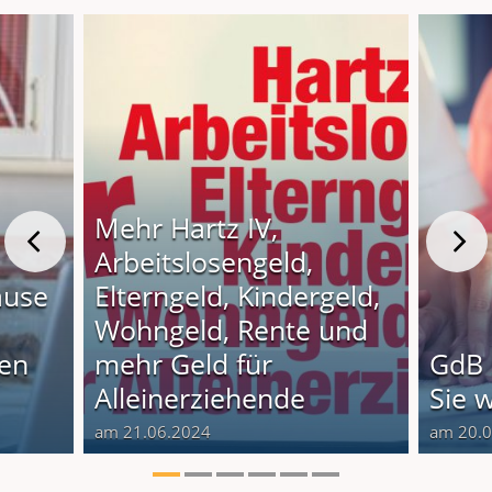
Mehr Hartz IV,
Arbeitslosengeld,
ause
Elterngeld, Kindergeld,
Wohngeld, Rente und
nen
mehr Geld für
GdB 
Alleinerziehende
Sie 
am 21.06.2024
am 20.