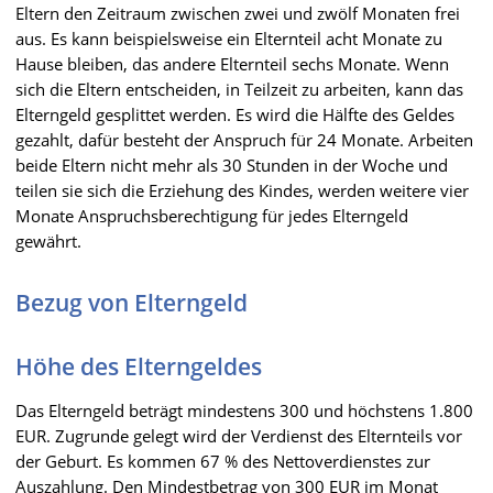
Eltern den Zeitraum zwischen zwei und zwölf Monaten frei
aus. Es kann beispielsweise ein Elternteil acht Monate zu
Hause bleiben, das andere Elternteil sechs Monate. Wenn
sich die Eltern entscheiden, in Teilzeit zu arbeiten, kann das
Elterngeld gesplittet werden. Es wird die Hälfte des Geldes
gezahlt, dafür besteht der Anspruch für 24 Monate. Arbeiten
beide Eltern nicht mehr als 30 Stunden in der Woche und
teilen sie sich die Erziehung des Kindes, werden weitere vier
Monate Anspruchsberechtigung für jedes Elterngeld
gewährt.
Bezug von Elterngeld
Höhe des Elterngeldes
Das Elterngeld beträgt mindestens 300 und höchstens 1.800
EUR. Zugrunde gelegt wird der Verdienst des Elternteils vor
der Geburt. Es kommen 67 % des Nettoverdienstes zur
Auszahlung. Den Mindestbetrag von 300 EUR im Monat