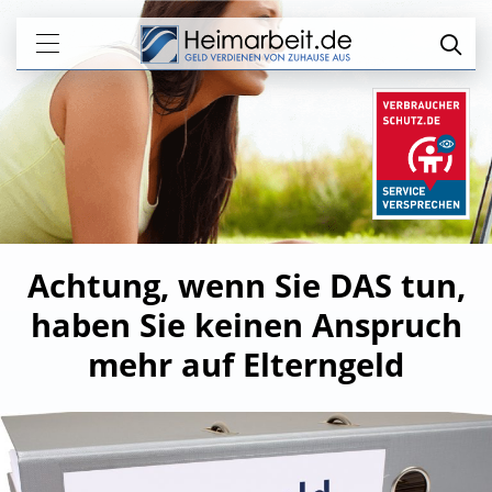
Achtung, wenn Sie DAS tun,
haben Sie keinen Anspruch
mehr auf Elterngeld