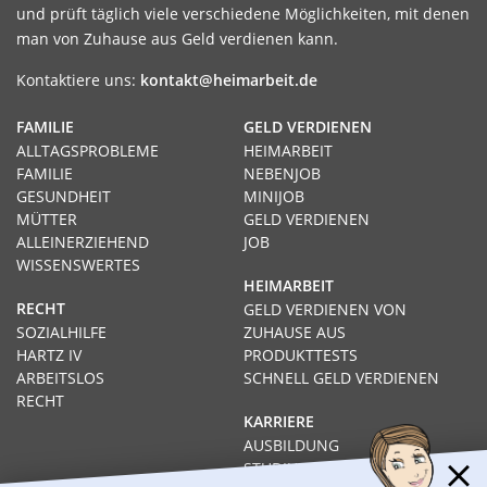
und prüft täglich viele verschiedene Möglichkeiten, mit denen
man von Zuhause aus Geld verdienen kann.
Kontaktiere uns:
kontakt@heimarbeit.de
FAMILIE
GELD VERDIENEN
ALLTAGSPROBLEME
HEIMARBEIT
FAMILIE
NEBENJOB
GESUNDHEIT
MINIJOB
MÜTTER
GELD VERDIENEN
ALLEINERZIEHEND
JOB
WISSENSWERTES
HEIMARBEIT
RECHT
GELD VERDIENEN VON
SOZIALHILFE
ZUHAUSE AUS
HARTZ IV
PRODUKTTESTS
ARBEITSLOS
SCHNELL GELD VERDIENEN
RECHT
KARRIERE
AUSBILDUNG
STUDIUM