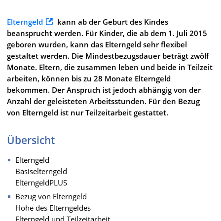
Elterngeld
kann ab der Geburt des Kindes
beansprucht werden. Für Kinder, die ab dem 1. Juli 2015
geboren wurden, kann das Elterngeld sehr flexibel
gestaltet werden. Die Mindestbezugsdauer beträgt zwölf
Monate. Eltern, die zusammen leben und beide in Teilzeit
arbeiten, können bis zu 28 Monate Elterngeld
bekommen. Der Anspruch ist jedoch abhängig von der
Anzahl der geleisteten Arbeitsstunden. Für den Bezug
von Elterngeld ist nur Teilzeitarbeit gestattet.
Übersicht
Elterngeld
Basiselterngeld
ElterngeldPLUS
Bezug von Elterngeld
Höhe des Elterngeldes
Elterngeld und Teilzeitarbeit