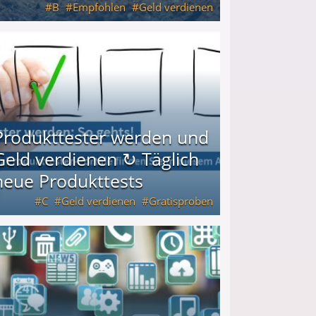
B
Empfohlen
Geld verdienen
keiten
Produkttester werden und
Geld verdienen ↻ Täglich
neue Produkttests
C
Geld verdienen
Gratisproben
glich neue Produkttests