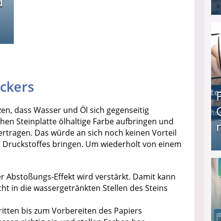
d
I❶I Schnell Geld verdienen: 20 seriöse Möglich
ckers
en, dass Wasser und Öl sich gegenseitig
hen Steinplatte ölhaltige Farbe aufbringen und
rtragen. Das würde an sich noch keinen Vorteil
 Druckstoffes bringen. Um wiederholt von einem
Produkttester werden und Geld verdienen ↻ Tä
er Abstoßungs-Effekt wird verstärkt. Damit kann
ht in die wassergetränkten Stellen des Steins
ritten bis zum Vorbereiten des Papiers