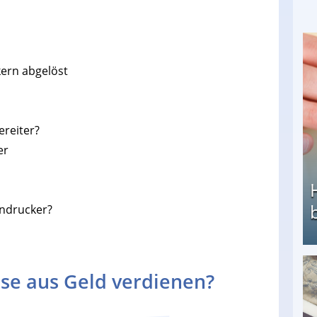
ern abgelöst
reiter?
er
ndrucker?
se aus Geld verdienen?
Heimarbeit ohne PC: Die besten Heimarbeiten