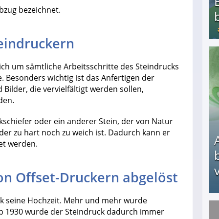
bzug bezeichnet.
eindruckern
Bezahlte Umfragen - Die besten Anbieter
ich um sämtliche Arbeitsschritte des Steindrucks
 Besonders wichtig ist das Anfertigen der
ilder, die vervielfältigt werden sollen,
den.
lkschiefer oder ein anderer Stein, der von Natur
er zu hart noch zu weich ist. Dadurch kann er
et werden.
v
on Offset-Druckern abgelöst
uck seine Hochzeit. Mehr und mehr wurde
 Ab 1930 wurde der Steindruck dadurch immer
Arbeitslosengeld: Wofür bekommt man es und w