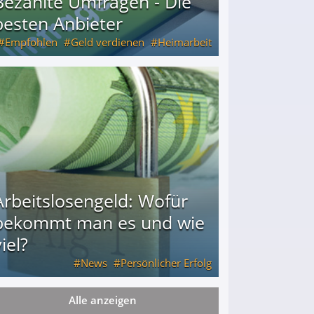
Bezahlte Umfragen - Die
besten Anbieter
Empfohlen
Geld verdienen
Heimarbeit
Arbeitslosengeld: Wofür
bekommt man es und wie
iel?
News
Persönlicher Erfolg
Alle anzeigen
ie viel?