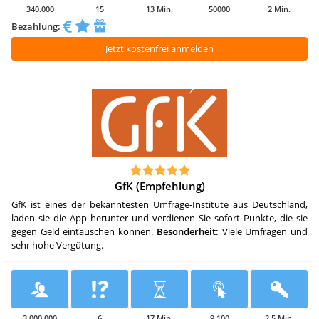
340.000
15
13 Min.
50000
2 Min.
Bezahlung:
Jetzt kostenfrei anmelden
GfK (Empfehlung)
GfK ist eines der bekanntesten Umfrage-Institute aus Deutschland,
laden sie die App herunter und verdienen Sie sofort Punkte, die sie
gegen Geld eintauschen können.
Besonderheit:
Viele Umfragen und
sehr hohe Vergütung.
3.000.000
6
17 Min.
9.100
2,5 Min.