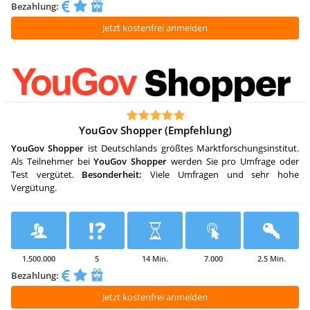
Bezahlung:
Jetzt kostenfrei anmelden
YouGov Shopper (Empfehlung)
YouGov
Shopper
ist Deutschlands größtes Marktforschungsinstitut.
Als Teilnehmer bei
YouGov
Shopper
werden Sie pro Umfrage oder
Test vergütet.
Besonderheit:
Viele Umfragen und sehr hohe
Vergütung.
1.500.000
5
14 Min.
7.000
2.5 Min.
Bezahlung:
Jetzt kostenfrei anmelden