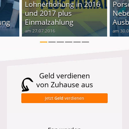
Lohnerhöhung in 2016
Pors
und 2017 plus
Nebe
ung
Einmalzahlung
Ausb
am 27.07.2016
am 30.
Geld verdienen
von Zuhause aus
Jetzt
Geld
verdienen