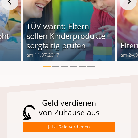
TÜV warnt: Eltern
oht
sollen Kinderprodukte
sorgfältig prüfen
Elte
am 11.07.2017
am 24.
Geld verdienen
von Zuhause aus
Jetzt
Geld
verdienen