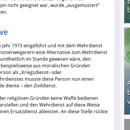
n nicht geeignet war, wurde „ausgemustert“
ten.
ive
Bezahlte Umfragen - Die besten Anbieter
im Jahr 1973 eingeführt und mit dem Wehrdienst
ienstverweigerern eine Alternative zum Wehrdienst
esundheitlich im Stande gewesen wäre, den
 beispielsweise aus moralischen Gründen
rson als „Kriegsdienst- oder
ehrdienstes musste diese Person nun einen
 diente – den Zivildienst.
der religiösen Gründen keine Waffe bedienen
v
darstellen und den Wehrdienst auf diese Weise
nen Ersatzdienst ableisten. An diese Stelle rückte
Arbeitslosengeld: Wofür bekommt man es und w