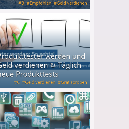
B
Empfohlen
Geld verdienen
keiten
Produkttester werden und
Geld verdienen ↻ Täglich
neue Produkttests
C
Geld verdienen
Gratisproben
glich neue Produkttests