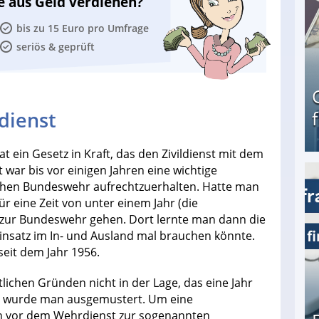
e aus Geld verdienen?
bis zu 15 Euro pro Umfrage
seriös & geprüft
dienst
rat ein Gesetz in Kraft, das den Zivildienst mit dem
 war bis vor einigen Jahren eine wichtige
en Bundeswehr aufrechtzuerhalten. Hatte man
Geld verdienen als Tagger für Netflix
r eine Zeit von unter einem Jahr (die
) zur Bundeswehr gehen. Dort lernte man dann die
insatz im In- und Ausland mal brauchen könnte.
seit dem Jahr 1956.
ichen Gründen nicht in der Lage, das eine Jahr
n, wurde man ausgemustert. Um eine
an vor dem Wehrdienst zur sogenannten