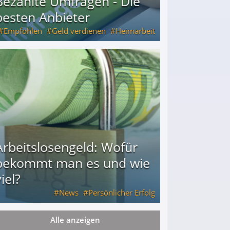
Bezahlte Umfragen - Die
besten Anbieter
Empfohlen
Geld verdienen
Heimarbeit
Arbeitslosengeld: Wofür
bekommt man es und wie
iel?
News
Persönlicher Erfolg
Alle anzeigen
ie viel?