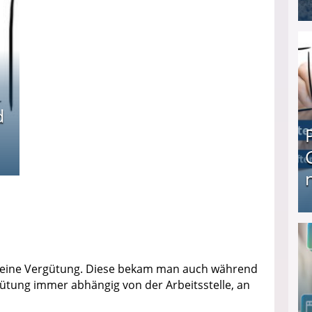
I❶I Schnell Geld verdienen: 20 seriöse Möglich
d
Produkttester werden und Geld verdienen ↻ Tä
 eine Vergütung. Diese bekam man auch während
rgütung immer abhängig von der Arbeitsstelle, an