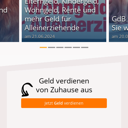
Elterngeld, Kindergeld,
und
Wohngeld, Rente und
o
mehr Geld für
GdB 
Alleinerziehende
Sie 
am 21.06.2024
am 20.
Geld verdienen
von Zuhause aus
Jetzt
Geld
verdienen