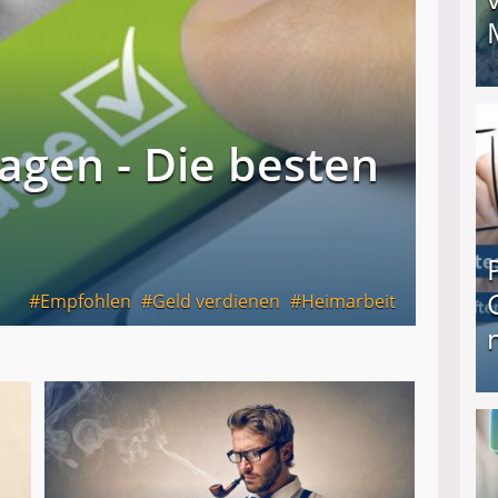
I❶I Schnell Geld verdienen: 20 seriöse Möglich
agen - Die besten
Empfohlen
Geld verdienen
Heimarbeit
Produkttester werden und Geld verdienen ↻ Tä