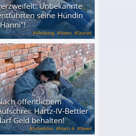
verzweifelt: Unbekannte
entführten seine Hündin
"Hanni"!
Meldung
News
Stories
ührten seine Hündin "Hanni"!
Nach öffentlichem
Aufschrei: Hartz-IV-Bettler
darf Geld behalten!
Arbeitslos
Hartz 4
News