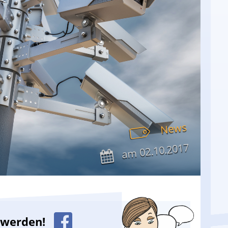
News
02.10.2017
am
n werden!