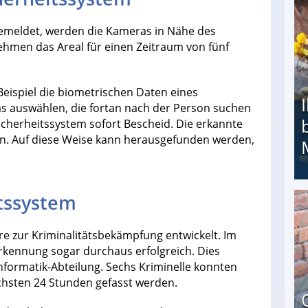
emeldet, werden die Kameras in Nähe des
nehmen das Areal für einen Zeitraum von fünf
eispiel die biometrischen Daten eines
s auswählen, die fortan nach der Person suchen
s Sicherheitssystem sofort Bescheid. Die erkannte
n. Auf diese Weise kann herausgefunden werden,
itssystem
Ihr Kind kam schwer behindert zur Welt: Suff-
e zur Kriminalitätsbekämpfung entwickelt. Im
rkennung sogar durchaus erfolgreich. Dies
Informatik-Abteilung. Sechs Kriminelle konnten
chsten 24 Stunden gefasst werden.