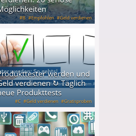
Möglichkeiten
B
Empfohlen
Geld verdienen
keiten
Produkttester werden und
Geld verdienen ↻ Täglich
neue Produkttests
C
Geld verdienen
Gratisproben
glich neue Produkttests