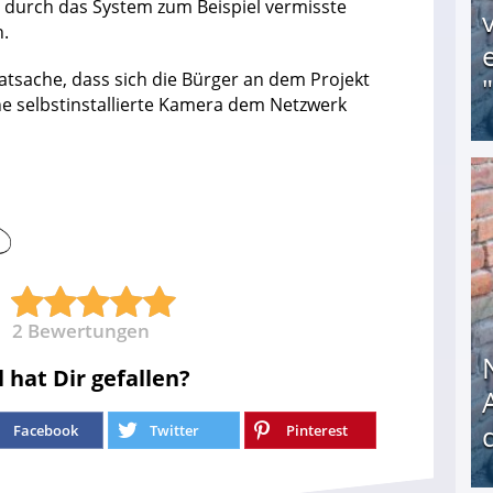
, durch das System zum Beispiel vermisste
.
atsache, dass sich die Bürger an dem Projekt
ne selbstinstallierte Kamera dem Netzwerk
Obdachloser (58) verzweifelt: Unbekannte entf
2
Bewertungen
l hat Dir gefallen?
Facebook
Twitter
Pinterest