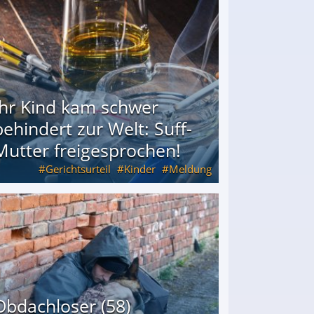
Ihr Kind kam schwer
behindert zur Welt: Suff-
Mutter freigesprochen!
Gerichtsurteil
Kinder
Meldung
Mutter freigesprochen!
Obdachloser (58)