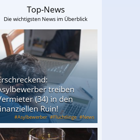
Top-News
Die wichtigsten News im Überblick
Erschreckend:
Asylbewerber treiben
Vermieter (34) in den
finanziellen Ruin!
Asylbewerber
Flüchtlinge
News
34) in den finanziellen Ruin!