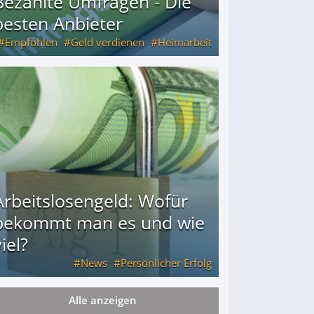
Bezahlte Umfragen - Die
besten Anbieter
Empfohlen
Geld verdienen
Heimarbeit
Arbeitslosengeld: Wofür
bekommt man es und wie
iel?
News
Persönlicher Erfolg
Alle anzeigen
ie viel?