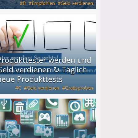
B
Empfohlen
Geld verdienen
keiten
Produkttester werden und
Geld verdienen ↻ Täglich
neue Produkttests
C
Geld verdienen
Gratisproben
glich neue Produkttests