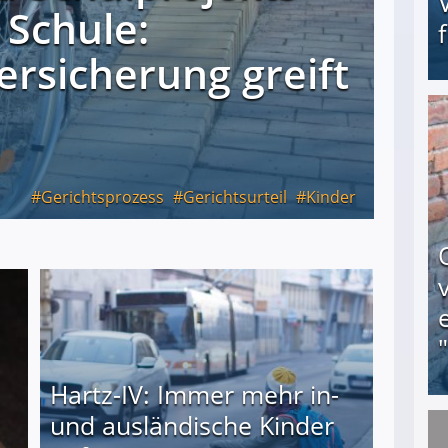
 Schule:
ersicherung greift
Erschreckend: Asylbewerber treiben Vermieter (
Gerichtsprozess
Gerichtsurteil
Kinder
Hartz-IV: Immer mehr in-
und ausländische Kinder
Obdachloser (58) verzweifelt: Unbekannte entf