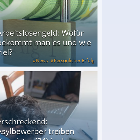
Arbeitslosengeld: Wofür
bekommt man es und wie
iel?
News
Persönlicher Erfolg
ie viel?
Erschreckend:
Asylbewerber treiben