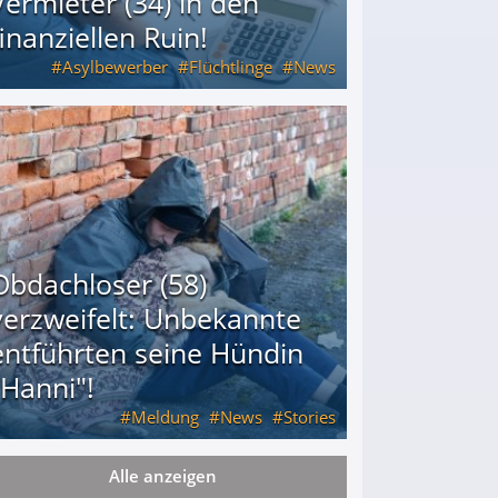
Vermieter (34) in den
finanziellen Ruin!
Asylbewerber
Flüchtlinge
News
34) in den finanziellen Ruin!
Obdachloser (58)
verzweifelt: Unbekannte
entführten seine Hündin
"Hanni"!
Meldung
News
Stories
Alle anzeigen
ührten seine Hündin "Hanni"!