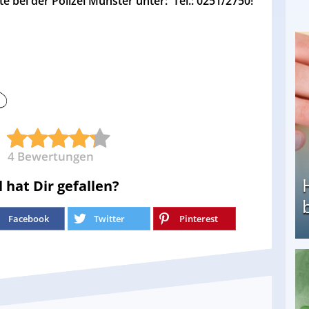
 bei der Polizei Münster unter: Tel.: 0251/2750!
4
Bewertungen
l hat Dir gefallen?
Facebook
Twitter
Pinterest
Heimarbeit ohne PC: Die besten Heimarbeiten