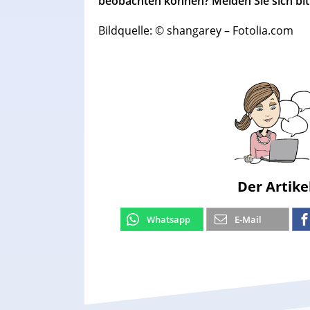
beobachten können? Melden Sie sich bitte
Bildquelle: © shangarey – Fotolia.com
Der Artike
Whatsapp
E-Mail