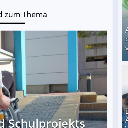
d zum Thema
v
Arbeitslosengeld: Wofür bekommt man es und w
d Schulprojekts