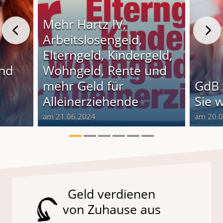
Mehr Hartz IV,
Arbeitslosengeld,
Elterngeld, Kindergeld,
und
Wohngeld, Rente und
o
mehr Geld für
GdB 
Alleinerziehende
Sie 
am 21.06.2024
am 20.
Geld verdienen
von Zuhause aus