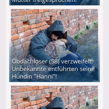
 Suff-Mutter freigesprochen!
Obdachloser (58) verzweifelt:
Unbekannte entführten seine
Hündin "Hanni"!
te entführten seine Hündin "Hanni"!