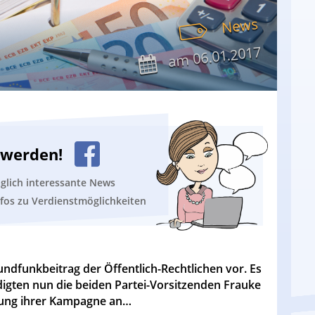
News
06.01.2017
am
n werden!
äglich interessante News
nfos zu Verdienstmöglichkeiten
ndfunkbeitrag der Öffentlich-Rechtlichen vor. Es
digten nun die beiden Partei-Vorsitzenden Frauke
llung ihrer Kampagne an…