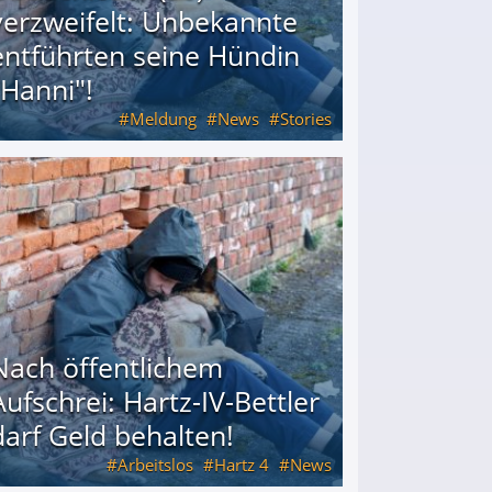
verzweifelt: Unbekannte
entführten seine Hündin
"Hanni"!
Meldung
News
Stories
ührten seine Hündin "Hanni"!
Nach öffentlichem
Aufschrei: Hartz-IV-Bettler
darf Geld behalten!
Arbeitslos
Hartz 4
News