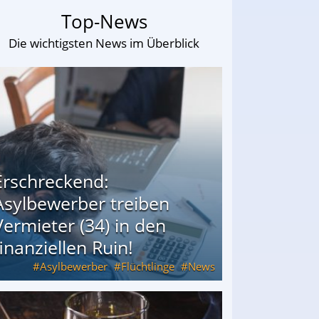
Top-News
Die wichtigsten News im Überblick
Erschreckend:
Asylbewerber treiben
Vermieter (34) in den
finanziellen Ruin!
Asylbewerber
Flüchtlinge
News
34) in den finanziellen Ruin!