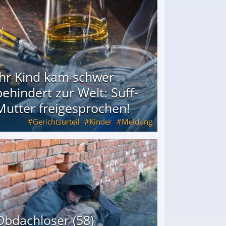
Ihr Kind kam schwer
behindert zur Welt: Suff-
Mutter freigesprochen!
Gerichtsurteil
Kinder
Meldung
Mutter freigesprochen!
Obdachloser (58)