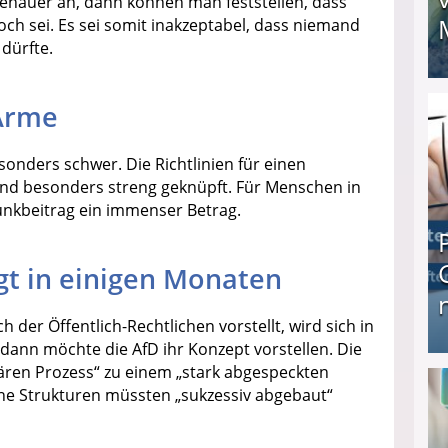
nauer an, dann können man feststellen, dass
och sei. Es sei somit inakzeptabel, dass niemand
dürfte.
I❶I Schnell Geld verdienen: 20 seriöse Möglich
Arme
onders schwer. Die Richtlinien für einen
nd besonders streng geknüpft. Für Menschen in
unkbeitrag ein immenser Betrag.
gt in einigen Monaten
 der Öffentlich-Rechtlichen vorstellt, wird sich in
nn möchte die AfD ihr Konzept vorstellen. Die
Produkttester werden und Geld verdienen ↻ Tä
nären Prozess“ zu einem „stark abgespeckten
ene Strukturen müssten „sukzessiv abgebaut“