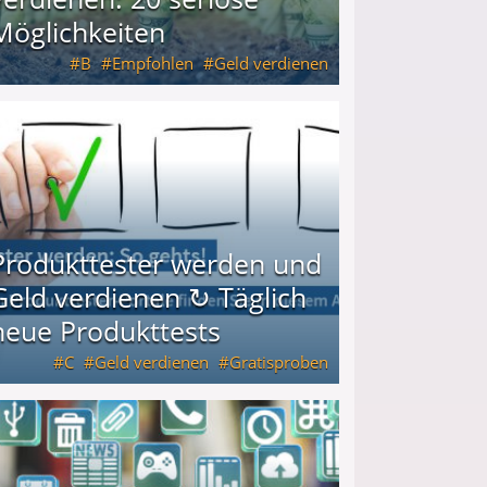
Möglichkeiten
B
Empfohlen
Geld verdienen
keiten
Produkttester werden und
Geld verdienen ↻ Täglich
neue Produkttests
C
Geld verdienen
Gratisproben
glich neue Produkttests