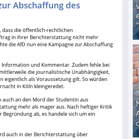
zur Abschaffung des
 dass die öffentlich-rechtlichen
rag in ihrer Berichterstattung nicht mehr
hte die AfD nun eine Kampagne zur Abschaffung
Obdachloser (58) verzweifelt: Unbekannte entf
er Information und Kommentar. Zudem fehle bei
ittlerweile die journalistische Unabhängigkeit,
rn eigentlich als Voraussetzung gilt. So würden
ernacht in Köln kleingeredet.
 auch an den Mord der Studentin aus
rstattung mehr als mager aus. Nach heftiger Kritik
er Begründung ab, es handele sich um ein
rd auch in der Berichterstattung über