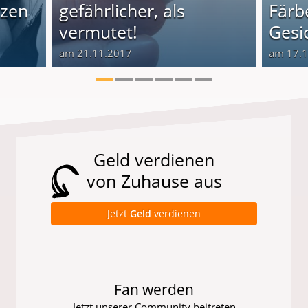
tzen
gefährlicher, als
Färb
vermutet!
Gesi
am 21.11.2017
am 17.
Geld verdienen
von Zuhause aus
Jetzt
Geld
verdienen
Fan werden
Jetzt unserer Community beitreten