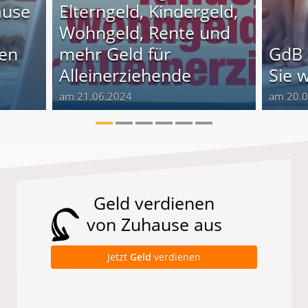
ause
Elterngeld, Kindergeld,
Wohngeld, Rente und
nen
mehr Geld für
GdB 
Alleinerziehende
Sie 
am 21.06.2024
am 20.
Geld verdienen
von Zuhause aus
Jetzt
Geld
verdienen