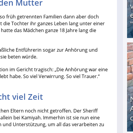
mden Mutter
r so früh getrennten Familien dann aber doch
st die Tochter ihr ganzes Leben lang unter einer
hatte das Mädchen ganze 18 Jahre lang die
aßliche Entführerin sogar zur Anhörung und
Obdachloser (58) verzweifelt: Unbekannte entf
r sie beten würde.
ation im Gericht tragisch: „Die Anhörung war eine
ebt habe. So viel Verwirrung. So viel Trauer.“
t viel Zeit
chen Eltern noch nicht getroffen. Der Sheriff
 allein bei Kamiyah. Immerhin ist sie nun eine
n und Unterstützung, um all das verarbeiten zu