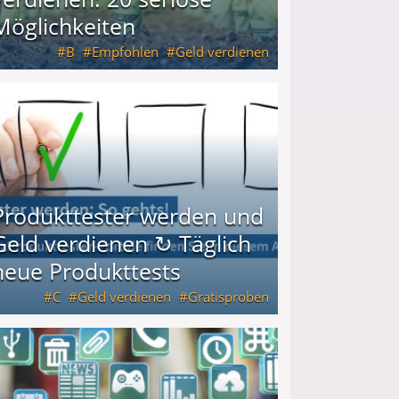
Möglichkeiten
B
Empfohlen
Geld verdienen
keiten
Produkttester werden und
Geld verdienen ↻ Täglich
neue Produkttests
C
Geld verdienen
Gratisproben
glich neue Produkttests