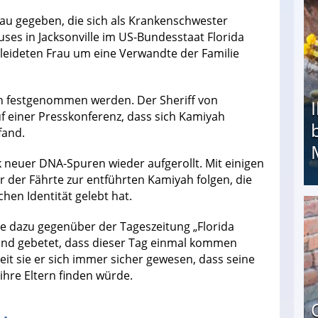
rau gegeben, die sich als Krankenschwester
ses in Jacksonville im US-Bundesstaat Florida
rkleideten Frau um eine Verwandte der Familie
n festgenommen werden. Der Sheriff von
auf einer Presskonferenz, dass sich Kamiyah
fand.
 neuer DNA-Spuren wieder aufgerollt. Mit einigen
r der Fährte zur entführten Kamiyah folgen, die
hen Identität gelebt hat.
Ihr Kind kam schwer behindert zur Welt: Suff-
te dazu gegenüber der Tageszeitung „Florida
und gebetet, dass dieser Tag einmal kommen
it sie er sich immer sicher gewesen, dass seine
ihre Eltern finden würde.