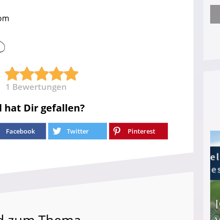
com
Nach öffentlichem Aufschrei: Hartz-IV-Bettler d
1
Bewertungen
l hat Dir gefallen?
Facebook
Twitter
Pinterest
d zum Thema