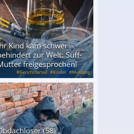
Ihr Kind kam schwer
behindert zur Welt: Suff-
Mutter freigesprochen!
Gerichtsurteil
Kinder
Meldung
Mutter freigesprochen!
Obdachloser (58)