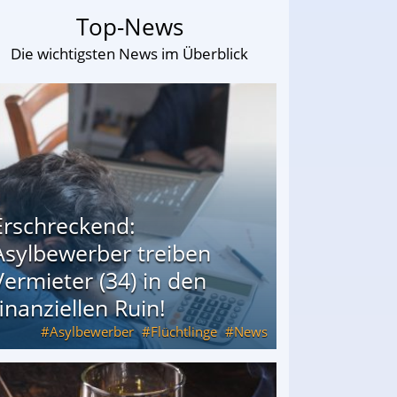
Top-News
Die wichtigsten News im Überblick
Erschreckend:
Asylbewerber treiben
Vermieter (34) in den
finanziellen Ruin!
Asylbewerber
Flüchtlinge
News
34) in den finanziellen Ruin!