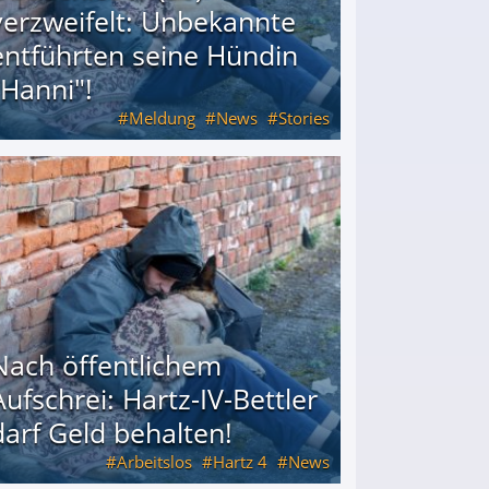
verzweifelt: Unbekannte
entführten seine Hündin
"Hanni"!
Meldung
News
Stories
ührten seine Hündin "Hanni"!
Nach öffentlichem
Aufschrei: Hartz-IV-Bettler
darf Geld behalten!
Arbeitslos
Hartz 4
News