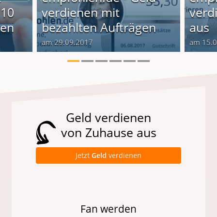
 10
verdienen mit
verd
ten
bezahlten Aufträgen
aus
am 29.09.2017
am 15.
Geld verdienen
von Zuhause aus
Jetzt
Geld
verdienen
Fan werden