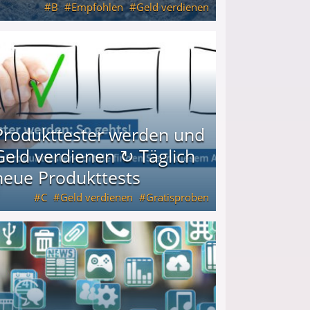
B
Empfohlen
Geld verdienen
keiten
Produkttester werden und
Geld verdienen ↻ Täglich
neue Produkttests
C
Geld verdienen
Gratisproben
glich neue Produkttests