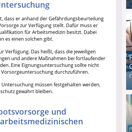
Untersuchung
I❶I Schnell Geld verdienen: 20 seriöse Möglich
htet, dass er anhand der Gefährdungsbeurteilung
orsorge zur Verfügung stellt. Dafür muss er
alifikation für Arbeitsmedizin besitzt. Dabei
n es einen solchen gibt.
zur Verfügung. Das heißt, dass die jeweiligen
ungen und andere Maßnahmen bei fortlaufender
rden. Eine Eignungsuntersuchung sollte nicht
ie Vorsorgeuntersuchung durchzuführen.
en Untersuchung müssen festgehalten werden,
schutz gewahrt bleiben.
Produkttester werden und Geld verdienen ↻ Tä
botsvorsorge und
r arbeitsmedizinischen