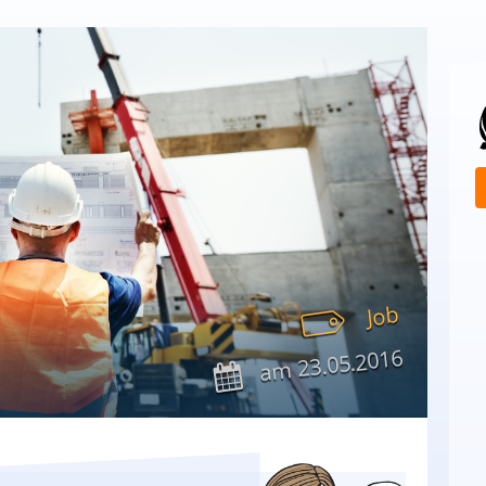
Job
23.05.2016
am