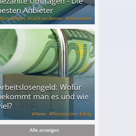
Bezahlte Umfragen - Die
besten Anbieter
Empfohlen
Geld verdienen
Heimarbeit
Arbeitslosengeld: Wofür
bekommt man es und wie
iel?
News
Persönlicher Erfolg
Alle anzeigen
ie viel?