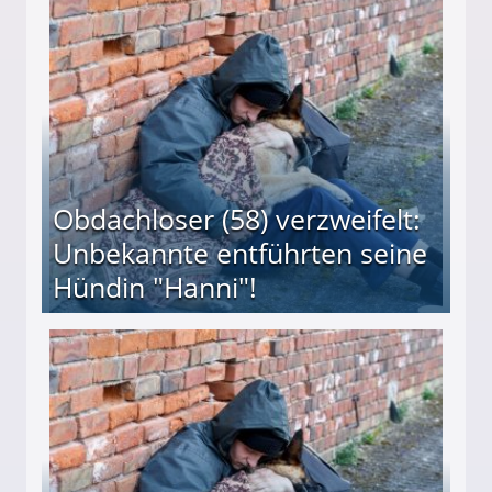
 Suff-Mutter freigesprochen!
Obdachloser (58) verzweifelt:
Unbekannte entführten seine
Hündin "Hanni"!
te entführten seine Hündin "Hanni"!