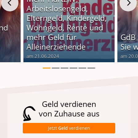
Arbeitslosengeld,
Elterngeld, Kindergeld,
und
Wohngeld, Rente und
o
mehr Geld für
GdB 
Alleinerziehende
Sie 
am 21.06.2024
am 20.
Geld verdienen
von Zuhause aus
Jetzt
Geld
verdienen