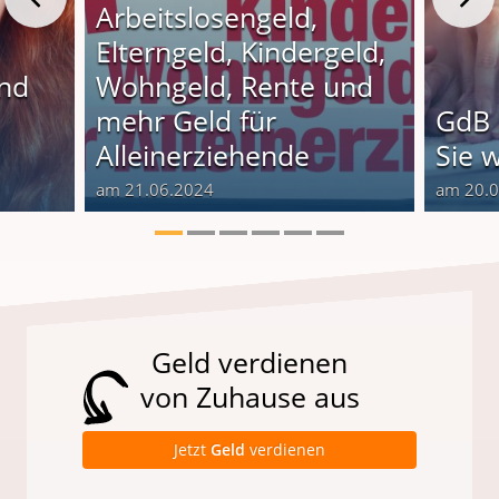
Arbeitslosengeld,
Elterngeld, Kindergeld,
und
Wohngeld, Rente und
o
mehr Geld für
GdB 
Alleinerziehende
Sie 
am 21.06.2024
am 20.
Geld verdienen
von Zuhause aus
Jetzt
Geld
verdienen