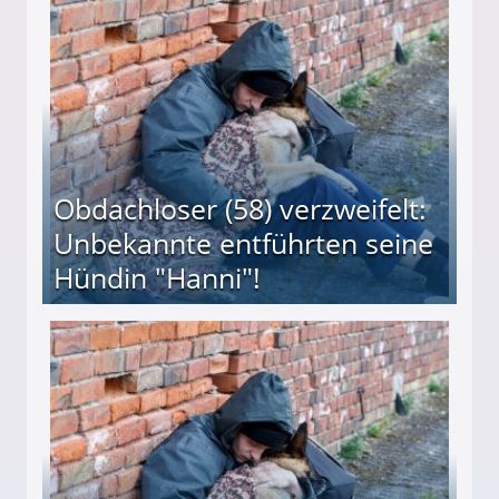
 Suff-Mutter freigesprochen!
Obdachloser (58) verzweifelt:
Unbekannte entführten seine
Hündin "Hanni"!
te entführten seine Hündin "Hanni"!