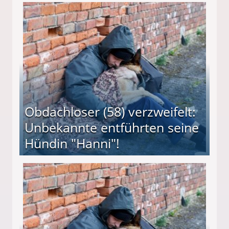
 Suff-Mutter freigesprochen!
Obdachloser (58) verzweifelt:
Unbekannte entführten seine
Hündin "Hanni"!
te entführten seine Hündin "Hanni"!