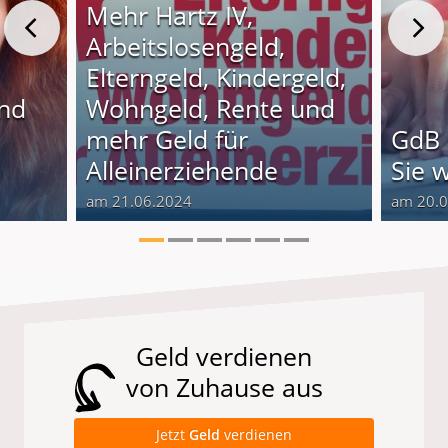
Mehr Hartz IV,
Arbeitslosengeld,
Elterngeld, Kindergeld,
und
Wohngeld, Rente und
o
mehr Geld für
GdB 
Alleinerziehende
Sie 
am 21.06.2024
am 20.
Geld verdienen
von Zuhause aus
Jetzt
Geld
verdienen