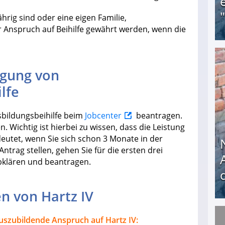
hrig sind oder eine eigen Familie,
 Anspruch auf Beihilfe gewährt werden, wenn die
Obdachloser (58) verzweifelt: Unbekannte entf
agung von
lfe
sbildungsbeihilfe beim
Jobcenter
beantragen.
n. Wichtig ist hierbei zu wissen, dass die Leistung
eutet, wenn Sie sich schon 3 Monate in der
trag stellen, gehen Sie für die ersten drei
 abklären und beantragen.
n von Hartz IV
uszubildende Anspruch auf Hartz IV:
Nach öffentlichem Aufschrei: Hartz-IV-Bettler d