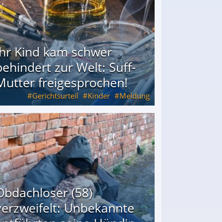
Ihr Kind kam schwer
behindert zur Welt: Suff-
Mutter freigesprochen!
Gerichtsurteil
Kinder
Meldung
Mutter freigesprochen!
Obdachloser (58)
verzweifelt: Unbekannte