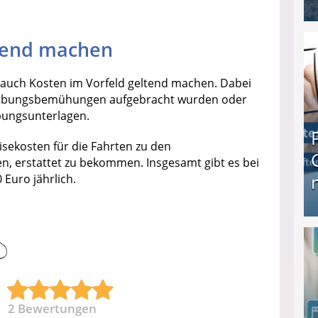
I❶I Schnell Geld verdienen: 20 seriöse Möglich
ltend machen
r auch Kosten im Vorfeld geltend machen. Dabei
ewerbungsbemühungen aufgebracht wurden oder
bungsunterlagen.
isekosten für die Fahrten zu den
n, erstattet zu bekommen. Insgesamt gibt es bei
Euro jährlich.
Produkttester werden und Geld verdienen ↻ Tä
2
Bewertungen