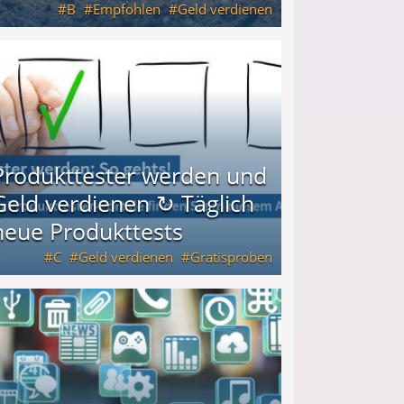
B
Empfohlen
Geld verdienen
keiten
Produkttester werden und
Geld verdienen ↻ Täglich
neue Produkttests
C
Geld verdienen
Gratisproben
glich neue Produkttests