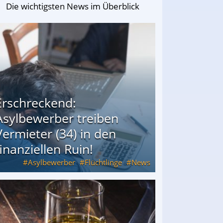
Die wichtigsten News im Überblick
Erschreckend:
Asylbewerber treiben
Vermieter (34) in den
finanziellen Ruin!
Asylbewerber
Flüchtlinge
News
34) in den finanziellen Ruin!