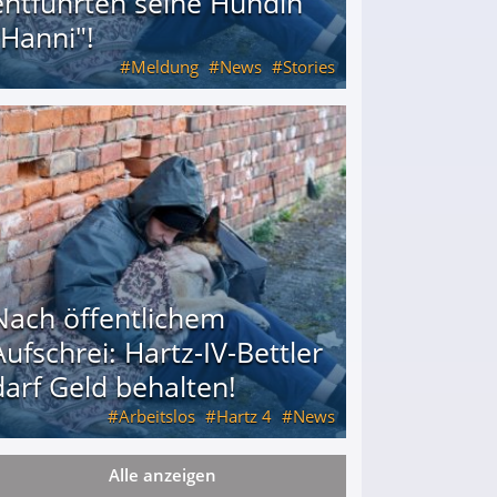
entführten seine Hündin
"Hanni"!
Meldung
News
Stories
ührten seine Hündin "Hanni"!
Nach öffentlichem
Aufschrei: Hartz-IV-Bettler
darf Geld behalten!
Arbeitslos
Hartz 4
News
Alle anzeigen
arf Geld behalten!