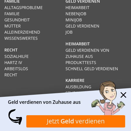
FAMILIE
GELD VERDIENEN
ALLTAGSPROBLEME
HEIMARBEIT
FAMILIE
NEBENJOB
GESUNDHEIT
MINIJOB
MÜTTER
GELD VERDIENEN
ALLEINERZIEHEND
JOB
WISSENSWERTES
HEIMARBEIT
RECHT
GELD VERDIENEN VON
SOZIALHILFE
ZUHAUSE AUS
HARTZ IV
PRODUKTTESTS
ARBEITSLOS
SCHNELL GELD VERDIENEN
RECHT
KARRIERE
AUSBILDUNG
STUDIUM
FERNSTUDIUM
Geld verdienen von Zuhause aus
GEHÄLTER
Impressum
Datenschutz
Kontakt
Über Heimarbeit.de
Jetzt
Geld
verdienen
© 2026
I❶I Heimarbeit.de