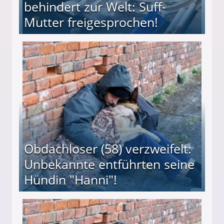
behindert zur Welt: Suff-
Mutter freigesprochen!
 Suff-Mutter freigesprochen!
Obdachloser (58) verzweifelt:
Unbekannte entführten seine
Hündin "Hanni"!
te entführten seine Hündin "Hanni"!