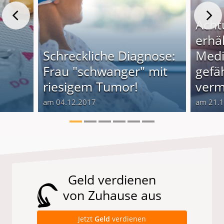
Acht
erhäl
Schreckliche Diagnose:
Med
Frau "schwanger" mit
gefäh
riesigem Tumor!
verm
am 04.12.2017
am 21.
Geld verdienen
von Zuhause aus
Jetzt
Geld
verdienen