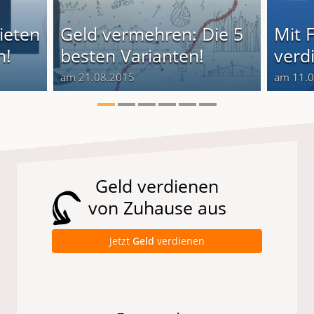
ieten
Geld vermehren: Die 5
Mit 
n!
besten Varianten!
verd
am 21.08.2015
am 11.
Geld verdienen
von Zuhause aus
Jetzt
Geld
verdienen