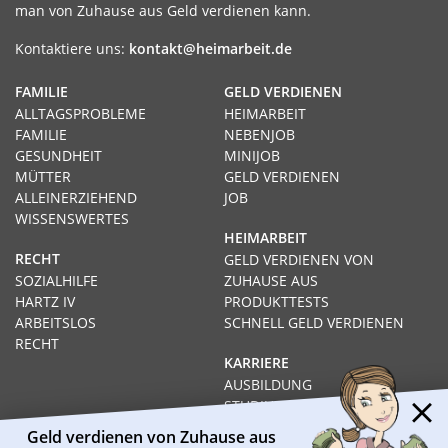
man von Zuhause aus Geld verdienen kann.
Kontaktiere uns:
kontakt@heimarbeit.de
FAMILIE
GELD VERDIENEN
ALLTAGSPROBLEME
HEIMARBEIT
FAMILIE
NEBENJOB
GESUNDHEIT
MINIJOB
MÜTTER
GELD VERDIENEN
ALLEINERZIEHEND
JOB
WISSENSWERTES
HEIMARBEIT
RECHT
GELD VERDIENEN VON
SOZIALHILFE
ZUHAUSE AUS
HARTZ IV
PRODUKTTESTS
ARBEITSLOS
SCHNELL GELD VERDIENEN
RECHT
KARRIERE
AUSBILDUNG
STUDIUM
FERNSTUDIUM
Geld verdienen von Zuhause aus
GEHÄLTER