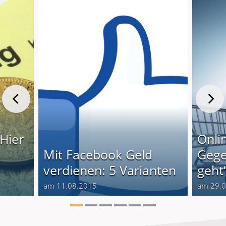
 Hier
Onli
Mit Facebook Geld
Gege
verdienen: 5 Varianten
geht‘
am 11.08.2015
am 29.