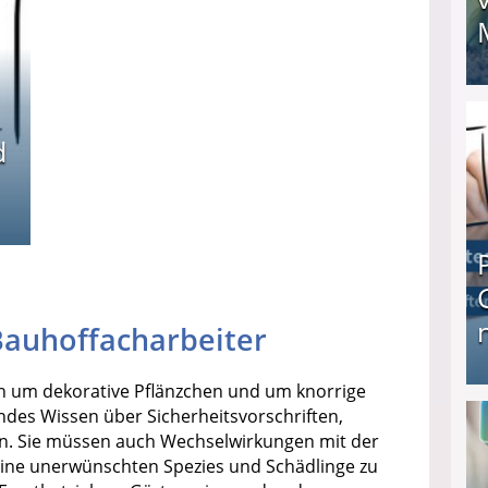
I❶I Schnell Geld verdienen: 20 seriöse Möglich
d
Bauhoffacharbeiter
h um dekorative Pflänzchen und um knorrige
Produkttester werden und Geld verdienen ↻ Tä
des Wissen über Sicherheitsvorschriften,
zen. Sie müssen auch Wechselwirkungen mit der
eine unerwünschten Spezies und Schädlinge zu