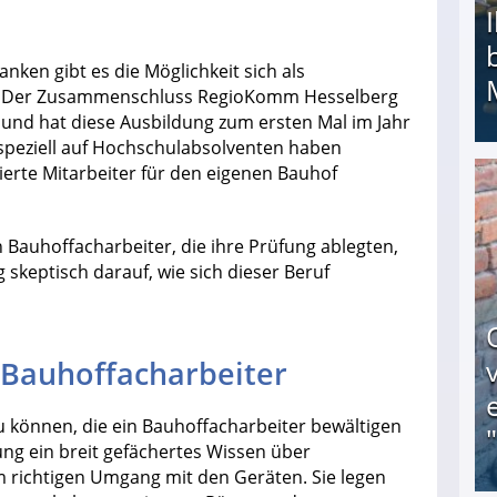
nken gibt es die Möglichkeit sich als
en. Der Zusammenschluss RegioKomm Hesselberg
nd hat diese Ausbildung zum ersten Mal im Jahr
speziell auf Hochschulabsolventen haben
erte Mitarbeiter für den eigenen Bauhof
Ihr Kind kam schwer behindert zur Welt: Suff-
n Bauhoffacharbeiter, die ihre Prüfung ablegten,
skeptisch darauf, wie sich dieser Beruf
 Bauhoffacharbeiter
zu können, die ein Bauhoffacharbeiter bewältigen
ng ein breit gefächertes Wissen über
m richtigen Umgang mit den Geräten. Sie legen