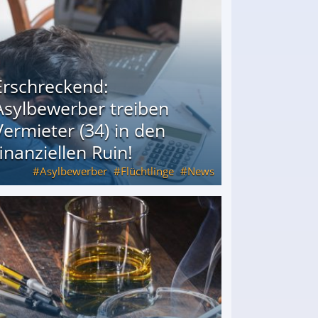
Erschreckend:
Asylbewerber treiben
Vermieter (34) in den
finanziellen Ruin!
Asylbewerber
Flüchtlinge
News
34) in den finanziellen Ruin!