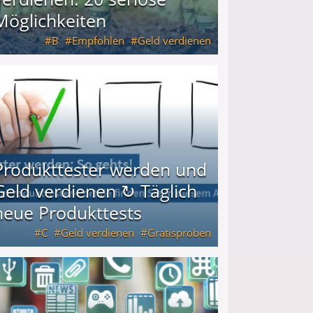
Möglichkeiten
B
Empfohlen
Geld verdienen
keiten
Produkttester werden und
Geld verdienen ↻ Täglich
neue Produkttests
C
Geld verdienen
Gratisproben
glich neue Produkttests