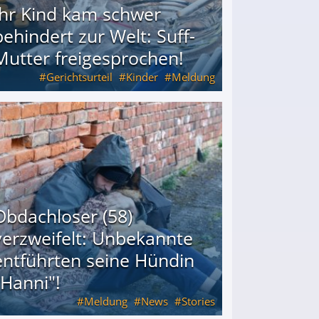
Ihr Kind kam schwer
behindert zur Welt: Suff-
Mutter freigesprochen!
Gerichtsurteil
Kinder
Meldung
Mutter freigesprochen!
Obdachloser (58)
verzweifelt: Unbekannte
entführten seine Hündin
"Hanni"!
Meldung
News
Stories