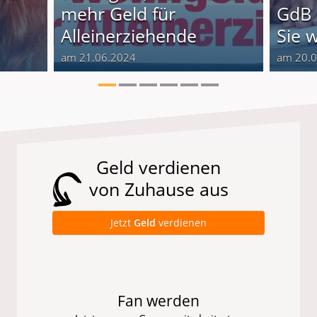
o
mehr Geld für
GdB 
Alleinerziehende
Sie 
am 21.06.2024
am 20.
Geld verdienen
von Zuhause aus
Jetzt
Geld
verdienen
Fan werden