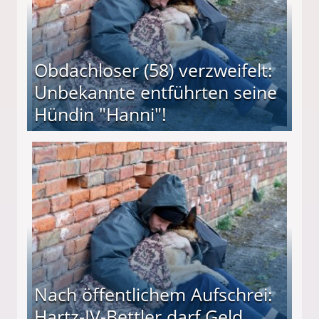
Obdachloser (58) verzweifelt:
Unbekannte entführten seine
Hündin "Hanni"!
te entführten seine Hündin "Hanni"!
Nach öffentlichem Aufschrei:
Hartz-IV-Bettler darf Geld