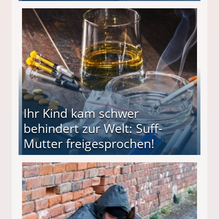
ieter (34) in den finanziellen Ruin!
Ihr Kind kam schwer
behindert zur Welt: Suff-
Mutter freigesprochen!
 Suff-Mutter freigesprochen!