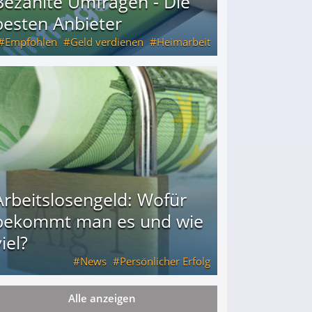
Bezahlte Umfragen - Die
besten Anbieter
Empfohlen
Geld verdienen
Heimarbeit
Arbeitslosengeld: Wofür
bekommt man es und wie
iel?
News
Persönlicher Erfolg
Alle anzeigen
ie viel?