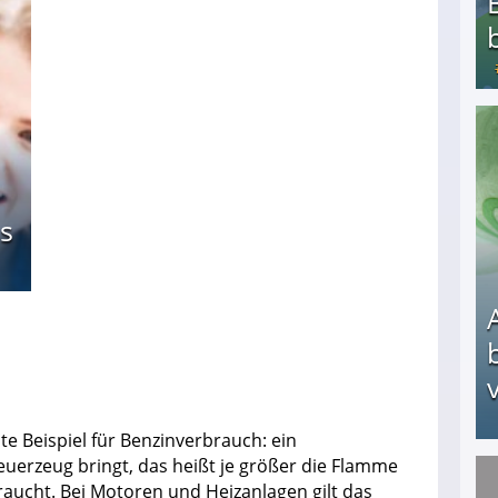
Bezahlte Umfragen - Die besten Anbieter
s
v
e Beispiel für Benzinverbrauch: ein
euerzeug bringt, das heißt je größer die Flamme
braucht. Bei Motoren und Heizanlagen gilt das
Arbeitslosengeld: Wofür bekommt man es und w