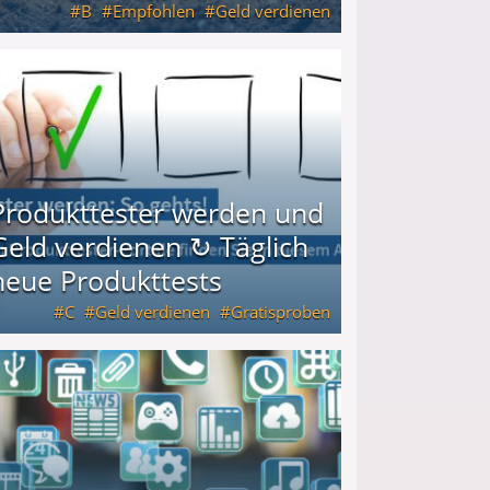
B
Empfohlen
Geld verdienen
keiten
Produkttester werden und
Geld verdienen ↻ Täglich
neue Produkttests
C
Geld verdienen
Gratisproben
glich neue Produkttests