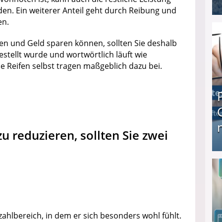
en. Ein weiterer Anteil geht durch Reibung und
en.
I❶I Schnell Geld verdienen: 20 seriöse Möglich
en und Geld sparen können, sollten Sie deshalb
estellt wurde und wortwörtlich läuft wie
e Reifen selbst tragen maßgeblich dazu bei.
 reduzieren, sollten Sie zwei
Produkttester werden und Geld verdienen ↻ Tä
hlbereich, in dem er sich besonders wohl fühlt.