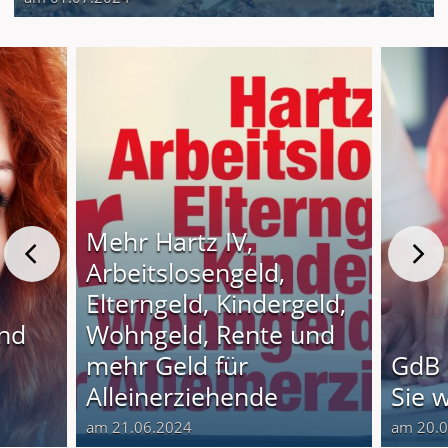
Mehr Hartz IV,
Arbeitslosengeld,
Elterngeld, Kindergeld,
und
Wohngeld, Rente und
o
mehr Geld für
GdB 
Alleinerziehende
Sie 
am 21.06.2024
am 20.