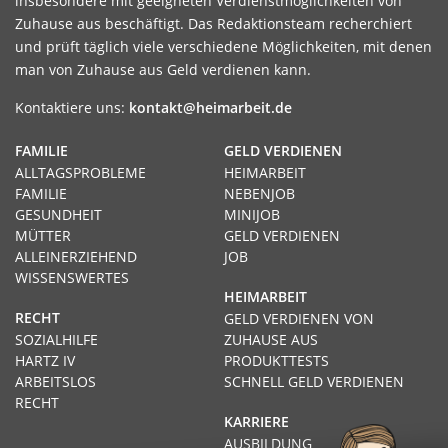
insbesondere mit geeigneten Verdienstmöglichkeiten von
Zuhause aus beschäftigt. Das Redaktionsteam recherchiert
und prüft täglich viele verschiedene Möglichkeiten, mit denen
man von Zuhause aus Geld verdienen kann.
Kontaktiere uns:
kontakt@heimarbeit.de
FAMILIE
GELD VERDIENEN
ALLTAGSPROBLEME
HEIMARBEIT
FAMILIE
NEBENJOB
GESUNDHEIT
MINIJOB
MÜTTER
GELD VERDIENEN
ALLEINERZIEHEND
JOB
WISSENSWERTES
HEIMARBEIT
RECHT
GELD VERDIENEN VON
SOZIALHILFE
ZUHAUSE AUS
HARTZ IV
PRODUKTTESTS
ARBEITSLOS
SCHNELL GELD VERDIENEN
RECHT
KARRIERE
AUSBILDUNG