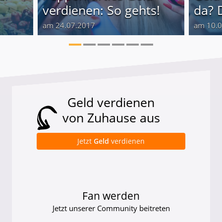
verdienen: So gehts!
da? 
am 24.07.2017
am 10.
Geld verdienen
von Zuhause aus
Jetzt
Geld
verdienen
Fan werden
Jetzt unserer Community beitreten