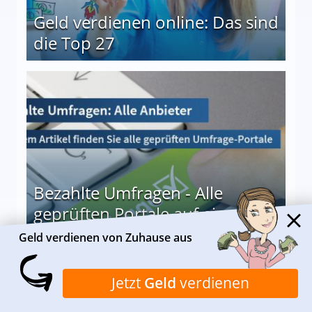
Geld verdienen online: Das sind
die Top 27
 27
Bezahlte Umfragen - Alle
geprüften Portale auf einen
Blick
Geld verdienen von Zuhause aus
le auf einen Blick
Jetzt
Geld
verdienen