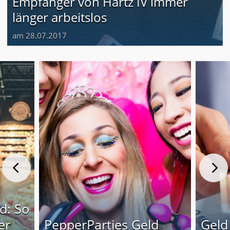
Empfänger von Hartz IV immer
länger arbeitslos
am 28.07.2017
d: So
er
PepperParties Geld
Geld