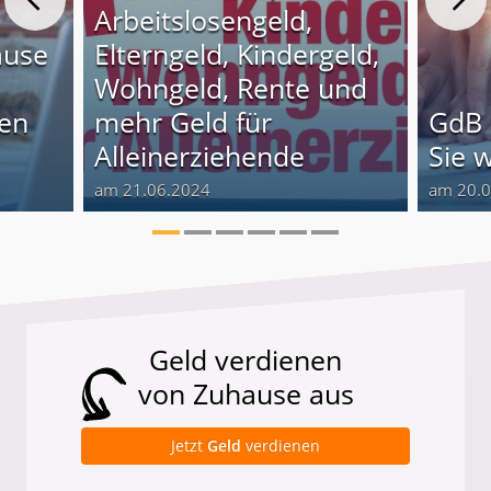
Arbeitslosengeld,
ause
Elterngeld, Kindergeld,
Wohngeld, Rente und
nen
mehr Geld für
GdB 
Alleinerziehende
Sie 
am 21.06.2024
am 20.
Geld verdienen
von Zuhause aus
Jetzt
Geld
verdienen