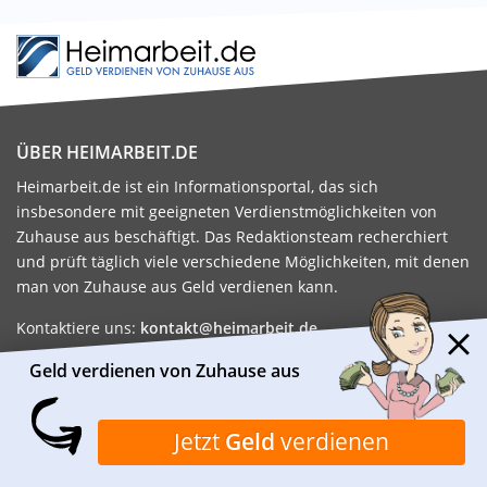
ÜBER HEIMARBEIT.DE
Heimarbeit.de ist ein Informationsportal, das sich
insbesondere mit geeigneten Verdienstmöglichkeiten von
Zuhause aus beschäftigt. Das Redaktionsteam recherchiert
und prüft täglich viele verschiedene Möglichkeiten, mit denen
man von Zuhause aus Geld verdienen kann.
Kontaktiere uns:
kontakt@heimarbeit.de
Geld verdienen von Zuhause aus
FAMILIE
GELD VERDIENEN
ALLTAGSPROBLEME
HEIMARBEIT
FAMILIE
NEBENJOB
Jetzt
Geld
verdienen
GESUNDHEIT
MINIJOB
MÜTTER
GELD VERDIENEN