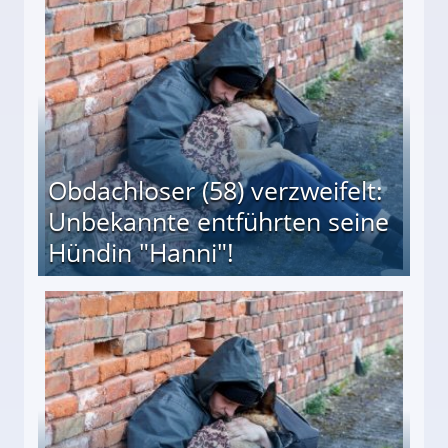
 Suff-Mutter freigesprochen!
Obdachloser (58) verzweifelt:
Unbekannte entführten seine
Hündin "Hanni"!
te entführten seine Hündin "Hanni"!