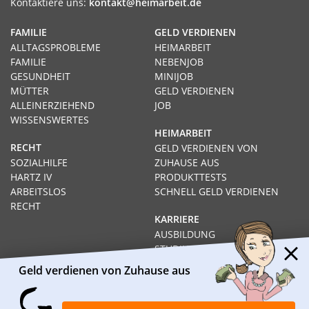
Kontaktiere uns:
kontakt@heimarbeit.de
FAMILIE
GELD VERDIENEN
ALLTAGSPROBLEME
HEIMARBEIT
FAMILIE
NEBENJOB
GESUNDHEIT
MINIJOB
MÜTTER
GELD VERDIENEN
ALLEINERZIEHEND
JOB
WISSENSWERTES
HEIMARBEIT
RECHT
GELD VERDIENEN VON
SOZIALHILFE
ZUHAUSE AUS
HARTZ IV
PRODUKTTESTS
ARBEITSLOS
SCHNELL GELD VERDIENEN
RECHT
KARRIERE
AUSBILDUNG
STUDIUM
FERNSTUDIUM
Geld verdienen von Zuhause aus
GEHÄLTER