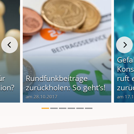
Gefa
Kons
ür
Rundfunkbeiträge
ruft
tion?
zurückholen: So geht’s!
zurü
am 28.10.2017
am 17.