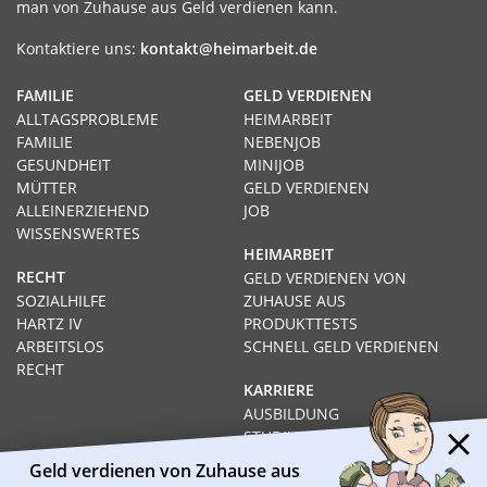
man von Zuhause aus Geld verdienen kann.
Kontaktiere uns:
kontakt@heimarbeit.de
FAMILIE
GELD VERDIENEN
ALLTAGSPROBLEME
HEIMARBEIT
FAMILIE
NEBENJOB
GESUNDHEIT
MINIJOB
MÜTTER
GELD VERDIENEN
ALLEINERZIEHEND
JOB
WISSENSWERTES
HEIMARBEIT
RECHT
GELD VERDIENEN VON
SOZIALHILFE
ZUHAUSE AUS
HARTZ IV
PRODUKTTESTS
ARBEITSLOS
SCHNELL GELD VERDIENEN
RECHT
KARRIERE
AUSBILDUNG
STUDIUM
FERNSTUDIUM
Geld verdienen von Zuhause aus
GEHÄLTER