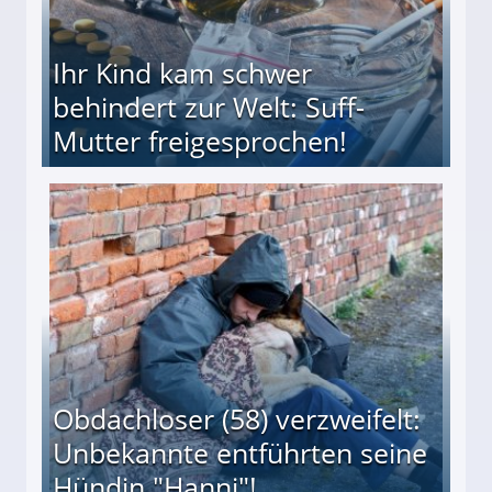
Ihr Kind kam schwer
behindert zur Welt: Suff-
Mutter freigesprochen!
 Suff-Mutter freigesprochen!
Obdachloser (58) verzweifelt:
Unbekannte entführten seine
Hündin "Hanni"!