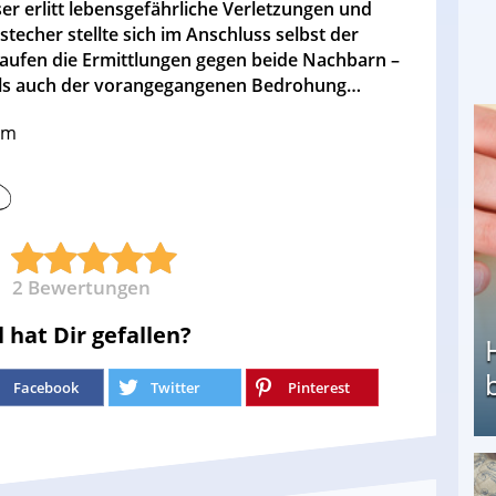
er erlitt lebensgefährliche Verletzungen und
echer stellte sich im Anschluss selbst der
aufen die Ermittlungen gegen beide Nachbarn –
als auch der vorangegangenen Bedrohung…
com
2
Bewertungen
l hat Dir gefallen?
Facebook
Twitter
Pinterest
Heimarbeit ohne PC: Die besten Heimarbeiten