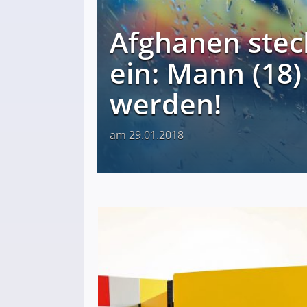
Afghanen stec
ein: Mann (18)
werden!
am 29.01.2018