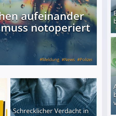
hen aufeinander
 muss notoperiert
Bezahlte Umfragen - Die besten Anbieter
Meldung
News
Polizei
v
Schrecklicher Verdacht in