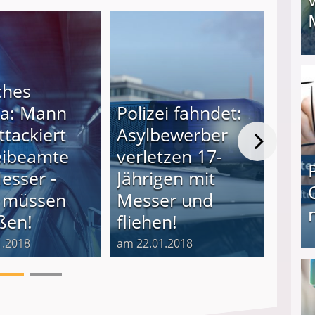
I❶I Schnell Geld verdienen: 20 seriöse Möglich
ches
a: Mann
Polizei fahndet:
Er b
ttackiert
Asylbewerber
ein
eibeamte
verletzen 17-
Juge
esser -
Jährigen mit
mit 
e müssen
Messer und
Poli
ßen!
fliehen!
(18)
1.2018
am 22.01.2018
am 19.
Produkttester werden und Geld verdienen ↻ Tä