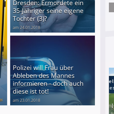
Dresden: Ermordete ein
35-Jähriger seine eigene
Arbeitslosengeld: Wofür bekommt man es und w
Tochter (3)?
am 24.01.2018
Polizei will Frau über
Ableben des Mannes
informieren - doch auch
diese ist tot!
ei
am 23.01.2018