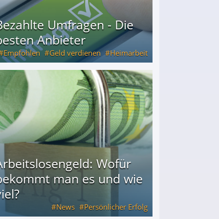
Bezahlte Umfragen - Die
besten Anbieter
Empfohlen
Geld verdienen
Heimarbeit
Arbeitslosengeld: Wofür
bekommt man es und wie
iel?
News
Persönlicher Erfolg