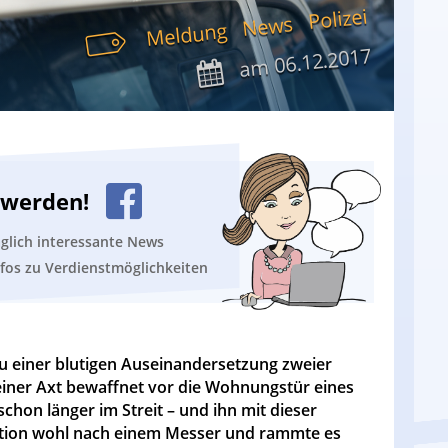
Polizei
News
Meldung
06.12.2017
am
n werden!
äglich interessante News
nfos zu Verdienstmöglichkeiten
u einer blutigen Auseinandersetzung zweier
 einer Axt bewaffnet vor die Wohnungstür eines
schon länger im Streit – und ihn mit dieser
tuation wohl nach einem Messer und rammte es