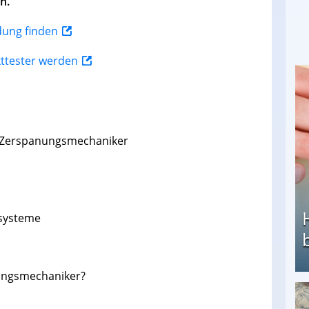
n.
ldung finden
kttester werden
r Zerspanungsmechaniker
systeme
nungsmechaniker?
Heimarbeit ohne PC: Die besten Heimarbeiten