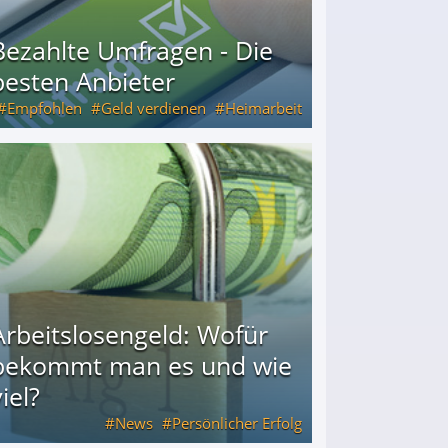
Bezahlte Umfragen - Die
besten Anbieter
Empfohlen
Geld verdienen
Heimarbeit
Arbeitslosengeld: Wofür
bekommt man es und wie
iel?
News
Persönlicher Erfolg