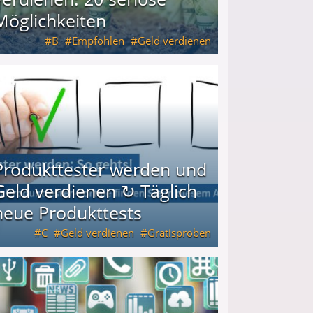
Möglichkeiten
B
Empfohlen
Geld verdienen
keiten
Produkttester werden und
Geld verdienen ↻ Täglich
neue Produkttests
C
Geld verdienen
Gratisproben
glich neue Produkttests