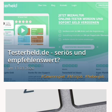
Testerheld.de - seriös und
empfehlenswert?
am 13.03.2020
Gewinnspiel
Minijob
Nebenjob