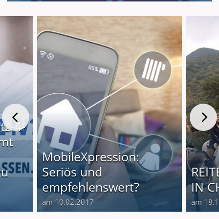
tz-4-
mt
MobileXpression:
zu
Seriös und
REI
empfehlenswert?
IN C
am 10.02.2017
am 18.