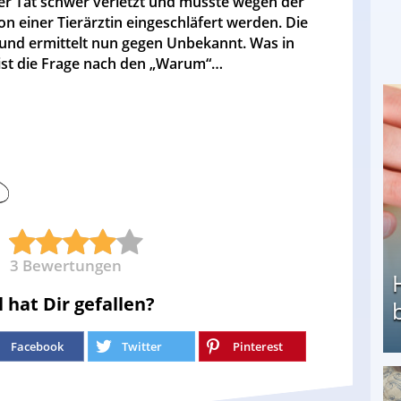
der Tat schwer verletzt und musste wegen der
n einer Tierärztin eingeschläfert werden. Die
 und ermittelt nun gegen Unbekannt. Was in
ist die Frage nach den „Warum“…
3
Bewertungen
l hat Dir gefallen?
Facebook
Twitter
Pinterest
Heimarbeit ohne PC: Die besten Heimarbeiten