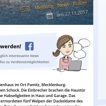
Polizei
News
Meldung
27.11.2017
am
n werden!
äglich interessante News
nfos zu Verdienstmöglichkeiten
lienhaus im Ort Pamitz, Mecklenburg-
hen Schock. Die Einbrecher brachen die Haustür
ne Habseligkeiten in Haus und Garage. Das
er ermordeten fünf Welpen der Dackeldame des