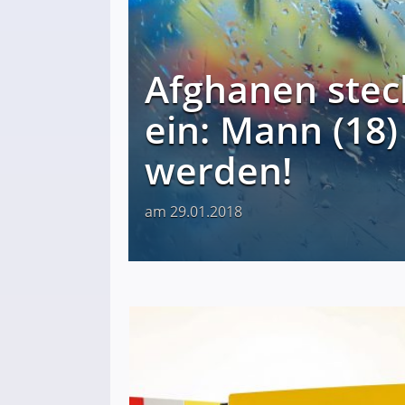
Afghanen stec
ein: Mann (18)
werden!
am 29.01.2018