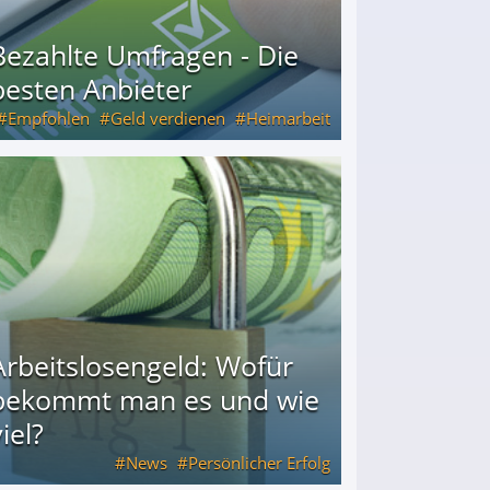
Bezahlte Umfragen - Die
besten Anbieter
Empfohlen
Geld verdienen
Heimarbeit
Arbeitslosengeld: Wofür
bekommt man es und wie
iel?
News
Persönlicher Erfolg