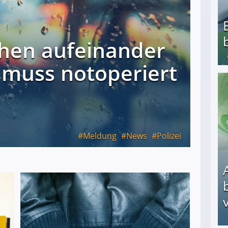
hen aufeinander
 muss notoperiert
Bezahlte Umfragen - Die besten Anbieter
Meldung
News
Polizei
v