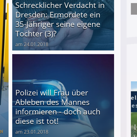
Schrecklicher Verdacht in
Dresden: Ermordete ein
Arbeitslosengeld: Wofür bekommt man es und w
35-Jähriger seine eigene
Tochter (3)?
am 24.01.2018
Polizei will Frau über
Ableben des Mannes
informieren - doch auch
diese ist tot!
ei
am 23.01.2018