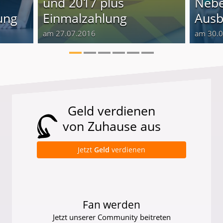
und 2017 plus
Nebe
ung
Einmalzahlung
Ausb
am 27.07.2016
am 30.
Geld verdienen
von Zuhause aus
Jetzt
Geld
verdienen
Fan werden
Jetzt unserer Community beitreten