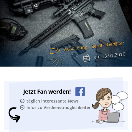
Gehälter
Beruf
Ausbildung
13.01.2016
am
Jetzt Fan werden!
täglich interessante News
Infos zu Verdienstmöglichkeiten