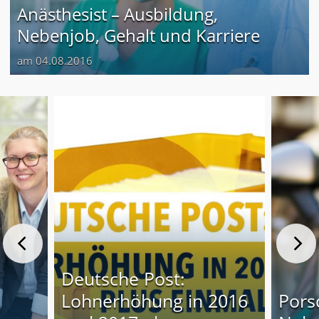
Anästhesist – Ausbildung,
Nebenjob, Gehalt und Karriere
am 04.08.2016
Deutsche Post:
Lohnerhöhung in 2016
Pors