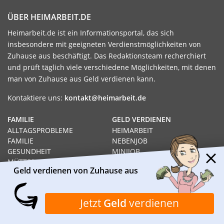
ÜBER HEIMARBEIT.DE
Heimarbeit.de ist ein Informationsportal, das sich
insbesondere mit geeigneten Verdienstmöglichkeiten von
Zuhause aus beschäftigt. Das Redaktionsteam recherchiert
und prüft täglich viele verschiedene Möglichkeiten, mit denen
man von Zuhause aus Geld verdienen kann.
Kontaktiere uns:
kontakt@heimarbeit.de
FAMILIE
GELD VERDIENEN
ALLTAGSPROBLEME
HEIMARBEIT
FAMILIE
NEBENJOB
GESUNDHEIT
MINIJOB
MÜTTER
GELD VERDIENEN
Geld verdienen von Zuhause aus
ALLEINERZIEHEND
JOB
WISSENSWERTES
HEIMARBEIT
Jetzt
Geld
verdienen
RECHT
GELD VERDIENEN VON
SOZIALHILFE
ZUHAUSE AUS