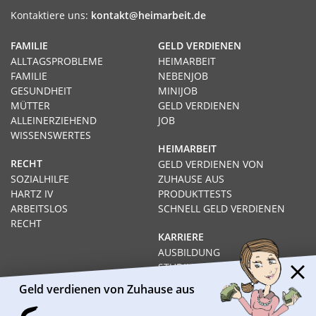
Kontaktiere uns:
kontakt@heimarbeit.de
FAMILIE
GELD VERDIENEN
ALLTAGSPROBLEME
HEIMARBEIT
FAMILIE
NEBENJOB
GESUNDHEIT
MINIJOB
MÜTTER
GELD VERDIENEN
ALLEINERZIEHEND
JOB
WISSENSWERTES
HEIMARBEIT
RECHT
GELD VERDIENEN VON
SOZIALHILFE
ZUHAUSE AUS
HARTZ IV
PRODUKTTESTS
ARBEITSLOS
SCHNELL GELD VERDIENEN
RECHT
KARRIERE
AUSBILDUNG
STUDIUM
FERNSTUDIUM
Geld verdienen von Zuhause aus
GEHÄLTER