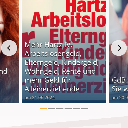
Mehr Hartz IV,
Arbeitslosengeld,
Elterngeld, Kindergeld,
und
Wohngeld, Rente und
o
mehr Geld für
GdB 
Alleinerziehende
Sie 
am 21.06.2024
am 20.