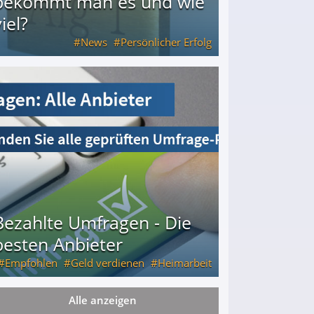
bekommt man es und wie
iel?
News
Persönlicher Erfolg
ie viel?
Bezahlte Umfragen - Die
besten Anbieter
Empfohlen
Geld verdienen
Heimarbeit
Alle anzeigen