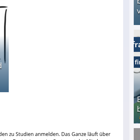
v
Arbeitslosengeld: Wofür bekommt man es und w
d
anden zu Studien anmelden. Das Ganze läuft über
Bezahlte Umfragen - Die besten Anbieter