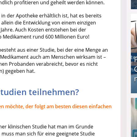
ndlich profitieren und geheilt werden können.
I❶I Schnell Geld verdienen: 20 seriöse Möglich
n der Apotheke erhältlich ist, hat es bereits
 allein die Entwicklung von einem einzigen
Jahre. Auch Kosten entstehen bei der
ro Medikament rund 600 Millionen Euro!
besteht aus einer Studie, bei der eine Menge an
s Medikament auch am Menschen wirksam ist –
nen Probanden verabreicht, bevor es nicht
en) gegeben hat.
tudien teilnehmen?
Produkttester werden und Geld verdienen ↻ Tä
en möchte, der folgt am besten diesen einfachen
ner klinischen Studie hat man im Grunde
 muss man sich für eine geeignete Studie