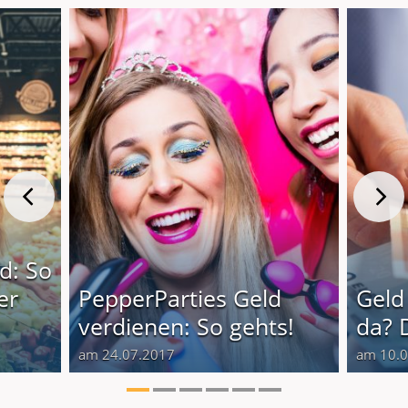
d: So
er
PepperParties Geld
Geld
verdienen: So gehts!
da? 
am 24.07.2017
am 10.